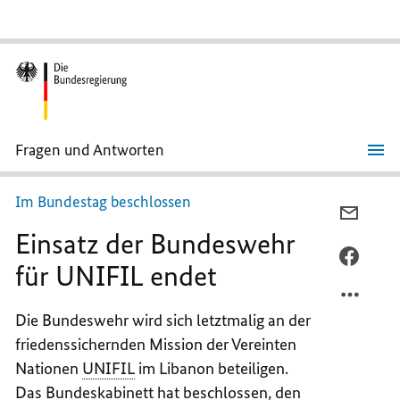
Fragen und Antworten
Einsatz
der
Bundeswehr
Im Bundestag beschlossen
für
PER
UNIFIL
Einsatz der Bundeswehr
E-
endet
MAIL
PER
für UNIFIL endet
TEILEN
FACEB
EINSA
TEILEN
Die Bundeswehr wird sich letztmalig an der
DER
EINSA
friedenssichernden Mission der Vereinten
BUND
DER
FÜR
BUND
Nationen
UNIFIL
im Libanon beteiligen.
UNIFIL
FÜR
Das Bundeskabinett hat beschlossen, den