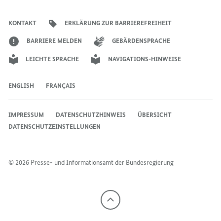
der
der
der
des
der
der
Bundesregierung
Bundesregierung
Bundesregierung
Bundesregierung
Regierungssprechers
Bundesregierung
Bundesregierung
KONTAKT
ERKLÄRUNG ZUR BARRIEREFREIHEIT
BARRIERE MELDEN
GEBÄRDENSPRACHE
LEICHTE SPRACHE
NAVIGATIONS-HINWEISE
ENGLISH
FRANÇAIS
IMPRESSUM
DATENSCHUTZHINWEIS
ÜBERSICHT
DATENSCHUTZEINSTELLUNGEN
© 2026 Presse- und Informationsamt der Bundesregierung
Nach
oben