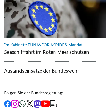
Im Kabinett: EUNAVFOR ASPIDES-Mandat
Seeschifffahrt im Roten Meer schützen
Auslandseinsätze der Bundeswehr
Folgen Sie der Bundesregierung:
Zur
Zum
Zum
Zum
Zum
Zum
Newsletter-
Facebook-
Instagram-
WhatsApp-
X-
Mastodon-
YouTube-
Anmeldung
Seite
Account
Kanal
Kanal
Kanal
Kanal
der