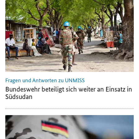
BUNDESWEHR
FÜR
FÜR
FÜR
UNIFIL
UNIFIL
UNIFIL
ENDET
ENDET
ENDET
Fragen und Antworten zu UNMISS
Bundeswehr beteiligt sich weiter an Einsatz in
Südsudan