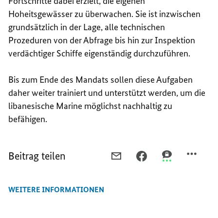
Fortschritte dabei erzielt, die eigenen
Hoheitsgewässer zu überwachen. Sie ist inzwischen
grundsätzlich in der Lage, alle technischen
Prozeduren von der Abfrage bis hin zur Inspektion
verdächtiger Schiffe eigenständig durchzuführen.
Bis zum Ende des Mandats sollen diese Aufgaben
daher weiter trainiert und unterstützt werden, um die
libanesische Marine möglichst nachhaltig zu
befähigen.
Beitrag teilen
PER
PER
PER
E-
FACEBOOK
THREEMA
MAIL
TEILEN,
TEILEN,
WEITERE INFORMATIONEN
TEILEN,
EINSATZ
EINSATZ
EINSATZ
DER
DER
DER
BUNDESWEHR
BUNDESWEHR