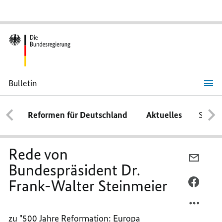
Bulletin
Rede
von
Bundespräsident
Reformen für Deutschland
Aktuelles
Schwe
Dr.
Frank-
Walter
Steinmeier
Rede von
PER
Bundespräsident Dr.
E-
Frank-Walter Steinmeier
MAIL
PER
TEILEN
FACEB
REDE
TEILEN
zu "500 Jahre Reformation: Europa
VON
REDE