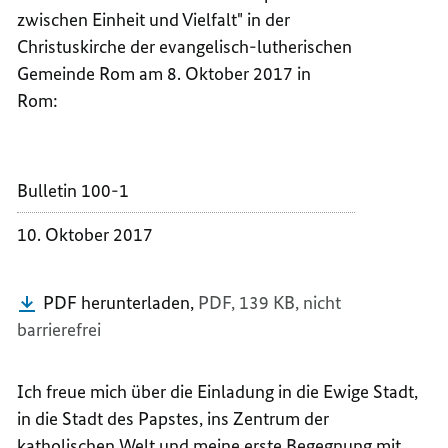
BUNDE
VON
zwischen Einheit und Vielfalt" in der
DR.
BUNDE
Christuskirche der evangelisch-lutherischen
FRANK
DR.
Gemeinde Rom am 8. Oktober 2017 in
WALTE
FRANK
Rom:
STEIN
WALTE
STEIN
Bulletin 100-1
10. Oktober 2017
PDF herunterladen,
PDF, 139 KB,
nicht
barrierefrei
Ich freue mich über die Einladung in die Ewige Stadt,
in die Stadt des Papstes, ins Zentrum der
katholischen Welt und meine erste Begegnung mit