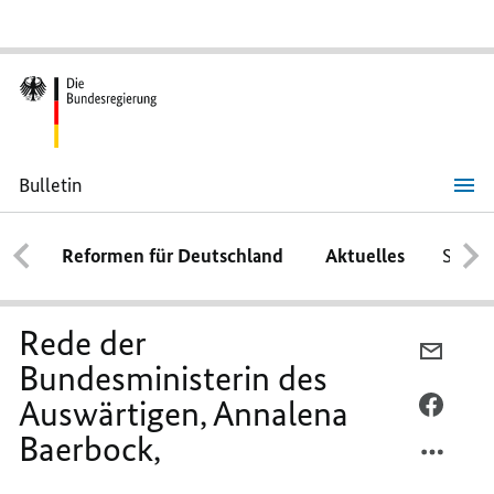
Bulletin
Rede
der
Bundesministerin
Reformen für Deutschland
Aktuelles
Schwe
des
Auswärtigen,
Annalena
Baerbock,
Rede der
PER
Bundesministerin des
E-
Auswärtigen, Annalena
MAIL
PER
TEILEN
FACEB
Baerbock,
REDE
TEILEN
DER
REDE