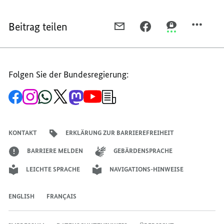
Beitrag teilen
PER
PER
PER
E-
FACEBOOK
THREEMA
MAIL
TEILEN,
TEILEN,
TEILEN,
REDE
REDE
Folgen Sie der Bundesregierung:
REDE
DER
DER
DER
BUNDESMINISTERIN
BUNDESMINIS
Zur
Zum
Zum
Zum
Zum
Zum
Newsletter-
BUNDESMINISTERIN
DES
DES
Facebook-
Instagram-
WhatsApp-
X-
Mastodon-
YouTube-
Anmeldung
Seite
Account
Kanal
Kanal
Kanal
Kanal
der
DES
AUSWÄRTIGEN,
AUSWÄRTIGEN
der
der
der
des
der
der
Bundesregierung
AUSWÄRTIGEN,
ANNALENA
ANNALENA
Bundesregierung
Bundesregierung
Bundesregierung
Regierungssprechers
Bundesregierung
Bundesregierung
KONTAKT
ERKLÄRUNG ZUR BARRIEREFREIHEIT
ANNALENA
BAERBOCK,
BAERBOCK,
BAERBOCK,
BARRIERE MELDEN
GEBÄRDENSPRACHE
LEICHTE SPRACHE
NAVIGATIONS-HINWEISE
ENGLISH
FRANÇAIS