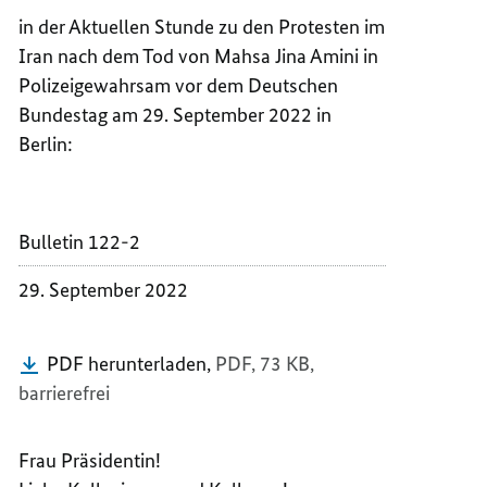
BUNDE
DER
in der Aktuellen Stunde zu den Protesten im
DES
BUNDE
Iran nach dem Tod von Mahsa Jina Amini in
AUSWÄ
DES
Polizeigewahrsam vor dem Deutschen
ANNAL
AUSWÄ
Bundestag am 29. September 2022 in
BAERB
ANNAL
Berlin:
BAERB
Bulletin 122-2
29. September 2022
PDF herunterladen,
PDF, 73 KB,
barrierefrei
Frau Präsidentin!