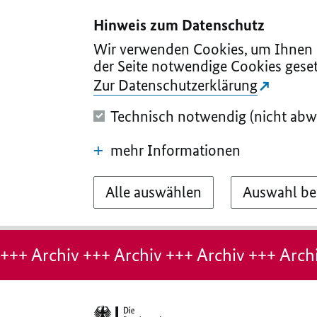
I
II
III
IV
V
Hinweis zum Datenschutz
Wir verwenden Cookies, um Ihnen d
der Seite notwendige Cookies geset
Zur Datenschutzerklärung
Technisch notwendig (nicht abw
mehr Informationen
Alle auswählen
Auswahl be
Hinweis:
Archiv-
+++ Archiv +++ Archiv +++ Archiv +++ Archi
Seite