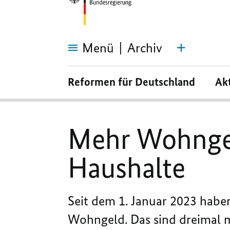
Menü
Archiv
Mehr
Wohngeld
Reformen für Deutschland
Ak
für
zwei
Millionen
Haushalte
Mehr Wohngel
Haushalte
Seit dem 1. Januar 2023 habe
Wohngeld. Das sind dreimal m