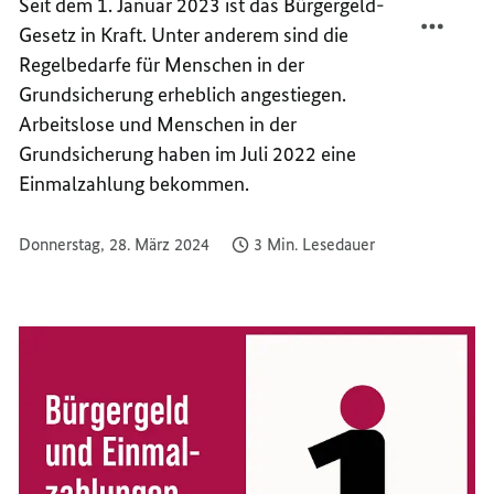
Seit dem 1. Januar 2023 ist das Bürgergeld-
TEILEN
FACEB
Gesetz in Kraft. Unter anderem sind die
MEHR
TEILEN
CHANC
MEHR
Regelbedarfe für Menschen in der
UND
CHANC
Grundsicherung erheblich angestiegen.
MEHR
UND
Arbeitslose und Menschen in der
RESPE
MEHR
Grundsicherung haben im Juli 2022 eine
RESPE
Einmalzahlung bekommen.
Donnerstag, 28. März 2024
3 Min. Lesedauer