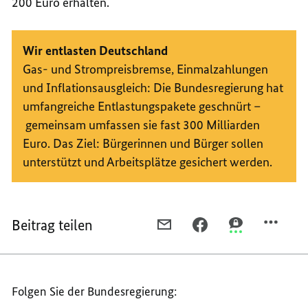
200 Euro erhalten.
Wir entlasten Deutschland
Gas- und Strompreisbremse, Einmalzahlungen
und Inflationsausgleich: Die Bundesregierung hat
umfangreiche Entlastungspakete geschnürt –
gemeinsam umfassen sie fast 300 Milliarden
Euro. Das Ziel: Bürgerinnen und Bürger sollen
unterstützt und Arbeitsplätze gesichert werden.
Beitrag teilen
PER
PER
PER
E-
FACEBOOK
THREEMA
MAIL
TEILEN,
TEILEN,
TEILEN,
MEHR
MEHR
Folgen Sie der Bundesregierung:
MEHR
CHANCEN
CHANCEN
CHANCEN
UND
UND