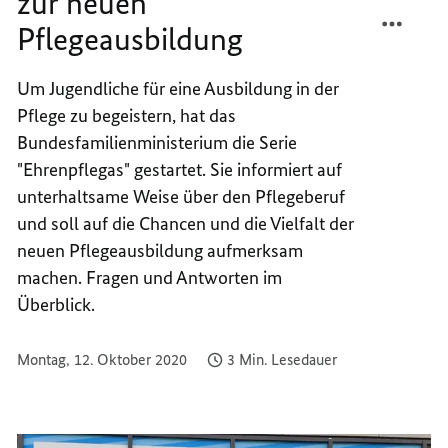
zur neuen
TEILEN
FACEB
Pflegeausbildung
"EHRE
TEILEN
-
"EHRE
DIE
-
Um Jugendliche für eine Ausbildung in der
SERIE
DIE
Pflege zu begeistern, hat das
ZUR
SERIE
Bundesfamilienministerium die Serie
NEUEN
ZUR
"Ehrenpflegas" gestartet. Sie informiert auf
PFLEG
NEUEN
unterhaltsame Weise über den Pflegeberuf
PFLEG
und soll auf die Chancen und die Vielfalt der
neuen Pflegeausbildung aufmerksam
machen. Fragen und Antworten im
Überblick.
Montag, 12. Oktober 2020
3 Min. Lesedauer