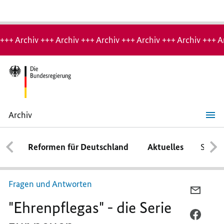
Hinweis:
Archiv-
+++ Archiv +++ Archiv +++ Archiv +++ Archiv +++ Archiv +++ A
Seite
Archiv
"Ehrenpflegas"
-
die
Reformen für Deutschland
Aktuelles
Schwe
Serie
zur
neuen
Pflegeausbildung
Fragen und Antworten
PER
"Ehrenpflegas" - die Serie
E-
MAIL
PER