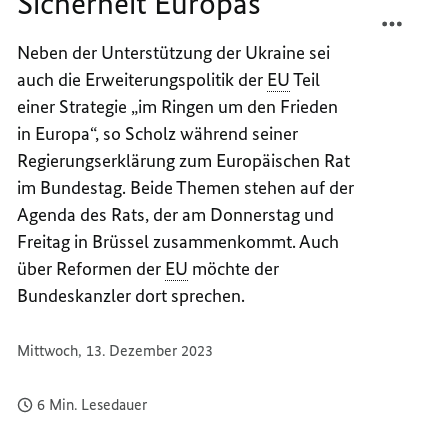
Sicherheit Europas“
TEILEN
FACEB
„ES
TEILEN
Neben der Unterstützung der Ukraine sei
GEHT
„ES
auch die Erweiterungspolitik der
EU
Teil
UM
GEHT
DIE
UM
einer Strategie „im Ringen um den Frieden
SICHE
DIE
in Europa“, so Scholz während seiner
EUROP
SICHE
Regierungserklärung zum Europäischen Rat
EUROP
im Bundestag. Beide Themen stehen auf der
Agenda des Rats, der am Donnerstag und
Freitag in Brüssel zusammenkommt. Auch
über Reformen der
EU
möchte der
Bundeskanzler dort sprechen.
Mittwoch, 13. Dezember 2023
6 Min. Lesedauer