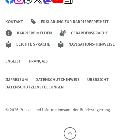
Facebook-
Instagram-
WhatsApp-
X-
Mastodon-
YouTube-
Anmeldung
Seite
Account
Kanal
Kanal
Kanal
Kanal
der
der
der
der
des
der
der
Bundesregierung
Bundesregierung
Bundesregierung
Bundesregierung
Regierungssprechers
Bundesregierung
Bundesregierung
KONTAKT
ERKLÄRUNG ZUR BARRIEREFREIHEIT
BARRIERE MELDEN
GEBÄRDENSPRACHE
LEICHTE SPRACHE
NAVIGATIONS-HINWEISE
ENGLISH
FRANÇAIS
IMPRESSUM
DATENSCHUTZHINWEIS
ÜBERSICHT
DATENSCHUTZEINSTELLUNGEN
© 2026 Presse- und Informationsamt der Bundesregierung
Nach
oben