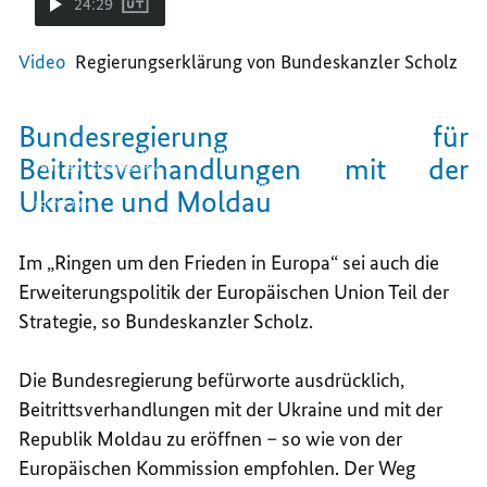
24:29
Video-
Video
Regierungserklärung von Bundeskanzler Scholz
Player:
Media error: Format(s) not supported or source(s)
Regierungserklärung
von
not found
Bundeskanzler
Bundesregierung für
Scholz
Datei herunterladen: https://video.bundesregierung.de//2023/12/13/swgxca-
Beitrittsverhandlungen mit der
7604786_h2-master.mp4
Datei herunterladen: https://video.bundesregierung.de//2023/12/13/swgxca-
Ukraine und Moldau
source.mp4
Im „Ringen um den Frieden in Europa“ sei auch die
Erweiterungspolitik der Europäischen Union Teil der
Strategie, so Bundeskanzler Scholz.
Die Bundesregierung befürworte ausdrücklich,
Beitrittsverhandlungen mit der Ukraine und mit der
Republik Moldau zu eröffnen – so wie von der
Europäischen Kommission empfohlen. Der Weg