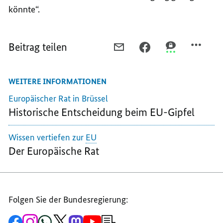
könnte“.
Beitrag teilen
PER
PER
PER
E-
FACEBOOK
THREEMA
MAIL
TEILEN,
TEILEN,
WEITERE INFORMATIONEN
TEILEN,
„ES
„ES
„ES
GEHT
GEHT
Europäischer Rat in Brüssel
GEHT
UM
UM
Historische Entscheidung beim EU-Gipfel
UM
DIE
DIE
DIE
SICHERHEIT
SICHERHEIT
Wissen vertiefen zur
EU
SICHERHEIT
EUROPAS“
EUROPAS“
Der Europäische Rat
EUROPAS“
Folgen Sie der Bundesregierung:
Zur
Zum
Zum
Zum
Zum
Zum
Newsletter-