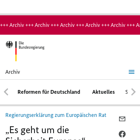
Hinweis:
Archiv-
+++ Archiv +++ Archiv +++ Archiv +++ Archiv +++ Archiv +++ A
Seite
Archiv
„Es
geht
um
Reformen für Deutschland
Aktuelles
Schwe
die
Sicherheit
Europas“
Regierungserklärung zum Europäischen Rat
PER
„Es geht um die
E-
MAIL
PER