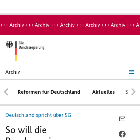
Hinweis:
Archiv-
+++ Archiv +++ Archiv +++ Archiv +++ Archiv +++ Archiv +++ A
Seite
Archiv
So
will
die
Reformen für Deutschland
Aktuelles
Schwe
Bundesregierung
Funklöcher
schließen
Deutschland spricht über 5G
PER
So will die
E-
MAIL
PER