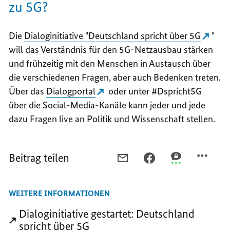
zu 5G?
Die
Dialoginitiative "Deutschland spricht über 5G
"
will das Verständnis für den 5G-Netzausbau stärken
und frühzeitig mit den Menschen in Austausch über
die verschiedenen Fragen, aber auch Bedenken treten.
Über das
Dialogportal
oder unter #Dspricht5G
über die Social-Media-Kanäle kann jeder und jede
dazu Fragen live an Politik und Wissenschaft stellen.
Beitrag teilen
PER
PER
PER
E-
FACEBOOK
THREEMA
MAIL
TEILEN,
TEILEN,
WEITERE INFORMATIONEN
TEILEN,
SO
SO
SO
WILL
WILL
Dialoginitiative gestartet: Deutschland
WILL
DIE
DIE
spricht über 5G