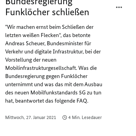
Bundesregierung
TEILEN
FACEB
Funklöcher schließen
SO
TEILEN
WILL
SO
DIE
WILL
"Wir machen ernst beim Schließen der
BUNDE
DIE
letzten weißen Flecken“, das betonte
FUNKL
BUNDE
Andreas Scheuer, Bundesminister für
SCHLI
FUNKL
Verkehr und digitale Infrastruktur, bei der
SCHLI
Vorstellung der neuen
Mobilinfrastrukturgesellschaft. Was die
Bundesregierung gegen Funklöcher
unternimmt und was das mit dem Ausbau
des neuen Mobilfunkstandards 5G zu tun
hat, beantwortet das folgende FAQ.
Mittwoch, 27. Januar 2021
4 Min. Lesedauer