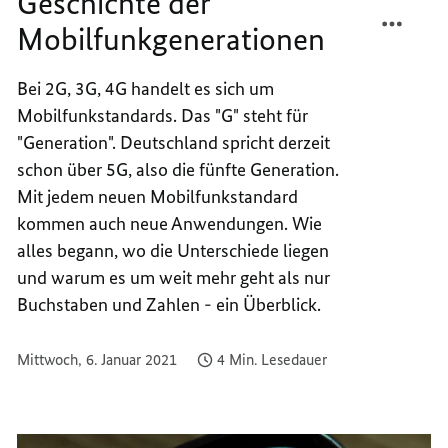
Geschichte der
TEILEN
FACEB
Mobilfunkgenerationen
5G
TEILEN
–
5G
EINE
–
Bei 2G, 3G, 4G handelt es sich um
KURZE
EINE
Mobilfunkstandards. Das "G" steht für
GESCH
KURZE
"Generation". Deutschland spricht derzeit
DER
GESCH
schon über 5G, also die fünfte Generation.
MOBIL
DER
Mit jedem neuen Mobilfunkstandard
MOBIL
kommen auch neue Anwendungen. Wie
alles begann, wo die Unterschiede liegen
und warum es um weit mehr geht als nur
Buchstaben und Zahlen - ein Überblick.
Mittwoch, 6. Januar 2021
4 Min. Lesedauer