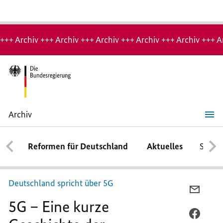
Hinweis:
Archiv-
+++ Archiv +++ Archiv +++ Archiv +++ Archiv +++ Archiv +++ A
Seite
Archiv
5G
–
Eine
Reformen für Deutschland
Aktuelles
Schwe
kurze
Geschichte
der
Mobilfunkgenerationen
Deutschland spricht über 5G
PER
5G – Eine kurze
E-
MAIL
PER