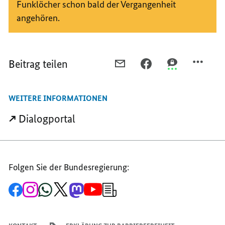
Funklöcher schon bald der Vergangenheit
angehören.
Beitrag teilen
PER
PER
PER
E-
FACEBOOK
THREEMA
MAIL
TEILEN,
TEILEN,
WEITERE INFORMATIONEN
TEILEN,
5G
5G
5G
–
–
Dialogportal
–
EINE
EINE
EINE
KURZE
KURZE
KURZE
GESCHICHTE
GESCHICHTE
GESCHICHTE
DER
DER
Folgen Sie der Bundesregierung:
DER
MOBILFUNKGENERATI
MOBILFUNKGE
MOBILFUNKGENERATIONEN
Zur
Zum
Zum
Zum
Zum
Zum
Newsletter-
Facebook-
Instagram-
WhatsApp-
X-
Mastodon-
YouTube-
Anmeldung
Seite
Account
Kanal
Kanal
Kanal
Kanal
der
der
der
der
des
der
der
Bundesregierung
Bundesregierung
Bundesregierung
Bundesregierung
Regierungssprechers
Bundesregierung
Bundesregierung