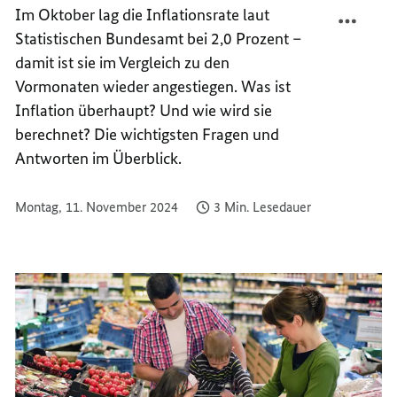
TEILEN
FACEB
Im Oktober lag die Inflationsrate laut
INFLA
TEILEN
Statistischen Bundesamt bei 2,0 Prozent –
ZIEHT
INFLA
damit ist sie im Vergleich zu den
WIEDE
ZIEHT
Vormonaten wieder angestiegen. Was ist
AN
WIEDE
Inflation überhaupt? Und wie wird sie
AN
berechnet? Die wichtigsten Fragen und
Antworten im Überblick.
Montag, 11. November 2024
3 Min. Lesedauer