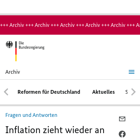
Hinweis:
Archiv-
+++ Archiv +++ Archiv +++ Archiv +++ Archiv +++ Archiv +++ A
Seite
Archiv
Inflation
zieht
wieder
Reformen für Deutschland
Aktuelles
Schwe
an
Fragen und Antworten
PER
Inflation zieht wieder an
E-
MAIL
PER