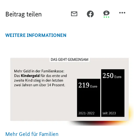
Beitrag teilen
PER
PER
PER
E-
FACEBOOK
THREEMA
MAIL
TEILEN,
TEILEN,
WEITERE INFORMATIONEN
TEILEN,
INFLATION
INFLATION
INFLATION
ZIEHT
ZIEHT
ZIEHT
WIEDER
WIEDER
WIEDER
AN
AN
AN
Mehr Geld für Familien