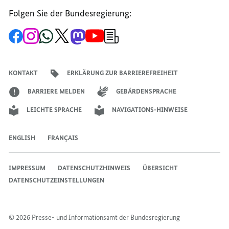
Folgen Sie der Bundesregierung:
Zur
Zum
Zum
Zum
Zum
Zum
Newsletter-
Facebook-
Instagram-
WhatsApp-
X-
Mastodon-
YouTube-
Anmeldung
Seite
Account
Kanal
Kanal
Kanal
Kanal
der
der
der
der
des
der
der
Bundesregierung
Bundesregierung
Bundesregierung
Bundesregierung
Regierungssprechers
Bundesregierung
Bundesregierung
KONTAKT
ERKLÄRUNG ZUR BARRIEREFREIHEIT
BARRIERE MELDEN
GEBÄRDENSPRACHE
LEICHTE SPRACHE
NAVIGATIONS-HINWEISE
ENGLISH
FRANÇAIS
IMPRESSUM
DATENSCHUTZHINWEIS
ÜBERSICHT
DATENSCHUTZEINSTELLUNGEN
© 2026 Presse- und Informationsamt der Bundesregierung