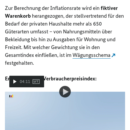
Zur Berechnung der Inflationsrate wird ein
fiktiver
Warenkorb
herangezogen, der stellvertretend für den
Bedarf der privaten Haushalte mehr als 650
Güterarten umfasst – von Nahrungsmitteln über
Bekleidung bis hin zu Ausgaben für Wohnung und
Freizeit. Mit welcher Gewichtung sie in den
Gesamtindex einfließen, ist im
Wägungsschema
festgehalten.
Erklärvideo zum Verbraucherpreisindex:
04:11
Video-
Verbraucherpreisindex und Inflation kurz erklärt
Player:
Verbraucherpreisindex
Video: Statistisches Bundesamt (Destatis)
und
Inflation
kurz
Wie entsteht Inflation?
erklärt