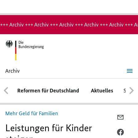
Hinweis:
Archiv-
+++ Archiv +++ Archiv +++ Archiv +++ Archiv +++ Archiv +++ A
Seite
Archiv
Leistungen
für
Kinder
Reformen für Deutschland
Aktuelles
Schwe
steigen
Mehr Geld für Familien
PER
Leistungen für Kinder
E-
MAIL
PER