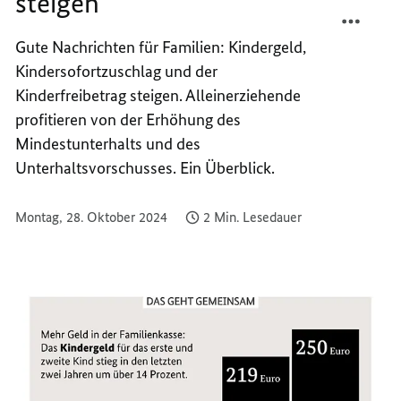
steigen
TEILEN
FACEB
LEIST
TEILEN
Gute Nachrichten für Familien: Kindergeld,
FÜR
LEIST
Kindersofortzuschlag und der
KINDE
FÜR
STEIG
KINDE
Kinderfreibetrag steigen. Alleinerziehende
STEIG
profitieren von der Erhöhung des
Mindestunterhalts und des
Unterhaltsvorschusses. Ein Überblick.
Montag, 28. Oktober 2024
2 Min. Lesedauer