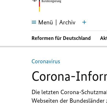
Menü
Archiv
Corona-
Informationen
Reformen für Deutschland
Ak
der Länder
Coronavirus
Corona-Infor
Die letzten Corona-Schutzmaß
Webseiten der Bundesländer 