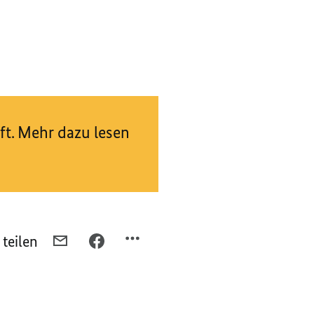
t. Mehr dazu lesen
 teilen
PER
PER
E-
FACEBOOK
MAIL
TEILEN,
TEILEN,
CORONA-
CORONA-
INFORMATIONEN