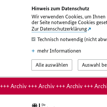
I
II
III
IV
V
Hinweis zum Datenschutz
Wir verwenden Cookies, um Ihnen d
der Seite notwendige Cookies geset
Zur Datenschutzerklärung
Technisch notwendig (nicht abw
mehr Informationen
Alle auswählen
Auswahl be
Hinweis:
Archiv-
+++ Archiv +++ Archiv +++ Archiv +++ Archi
Seite