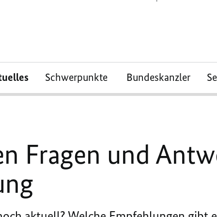
tuelles
Schwerpunkte
Bundeskanzler
S
en Fragen und Antw
ung
och aktuell? Welche Empfehlungen gibt es