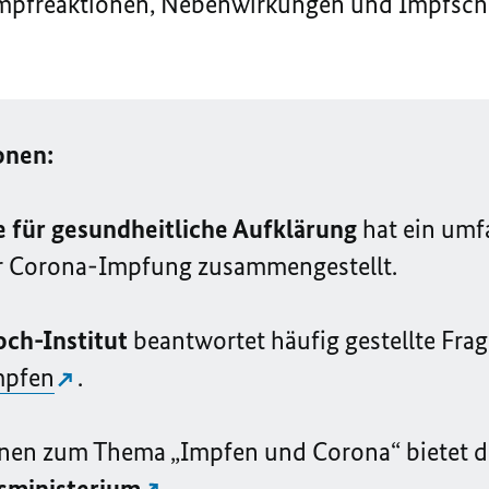
 Impfreaktionen, Nebenwirkungen und Impfsc
onen:
 für gesundheitliche Aufklärung
hat ein umf
 Corona-Impfung zusammengestellt.
och-Institut
beantwortet häufig gestellte Fr
mpfen
.
nen zum Thema „Impfen und Corona“ bietet d
sministerium
.