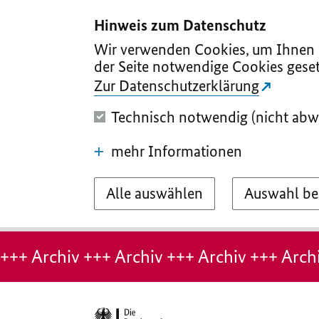
I
II
III
IV
V
Hinweis zum Datenschutz
Wir verwenden Cookies, um Ihnen d
der Seite notwendige Cookies geset
Zur Datenschutzerklärung
Technisch notwendig (nicht abw
mehr Informationen
Alle auswählen
Auswahl be
Hinweis:
Archiv-
+++ Archiv +++ Archiv +++ Archiv +++ Archi
Seite