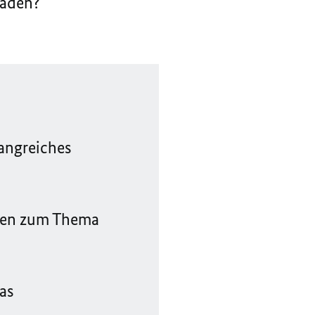
häden?
angreiches
agen zum Thema
as