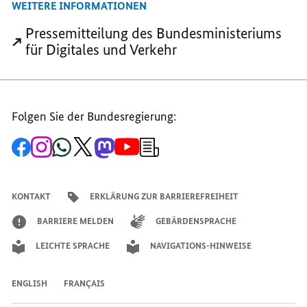
WEITERE INFORMATIONEN
TEILEN,
COOKIE-
COOKIE-
COOKIE-
FLUT
FLUT
Pressemitteilung des Bundesministeriums
FLUT
IM
IM
für Digitales und Verkehr
IM
INTERNET
INTERNET
INTERNET
REDUZIEREN
REDUZIEREN
REDUZIEREN
Folgen Sie der Bundesregierung:
Zur
Zum
Zum
Zum
Zum
Zum
Newsletter-
Facebook-
Instagram-
WhatsApp-
X-
Mastodon-
YouTube-
Anmeldung
Seite
Account
Kanal
Kanal
Kanal
Kanal
der
der
der
der
des
der
der
Bundesregierung
Bundesregierung
Bundesregierung
Bundesregierung
Regierungssprechers
Bundesregierung
Bundesregierung
KONTAKT
ERKLÄRUNG ZUR BARRIEREFREIHEIT
BARRIERE MELDEN
GEBÄRDENSPRACHE
LEICHTE SPRACHE
NAVIGATIONS-HINWEISE
ENGLISH
FRANÇAIS