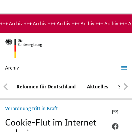
Hinweis:
Archiv-
+++ Archiv +++ Archiv +++ Archiv +++ Archiv +++ Archiv +++ A
Seite
Archiv
Cookie
-
Flut
im
Reformen für Deutschland
Aktuelles
Schwe
Internet
reduzieren
Verordnung tritt in Kraft
PER
Cookie
-Flut im Internet
E-
MAIL
PER