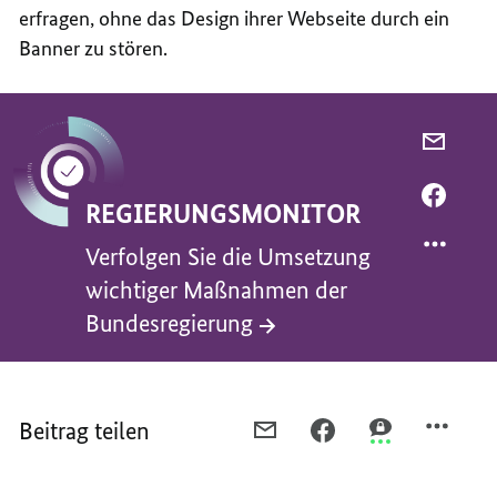
erfragen, ohne das Design ihrer Webseite durch ein
Banner zu stören.
PER
E-
MAIL
PER
REGIERUNGSMONITOR
TEILEN
FACEB
VERFO
TEILEN
Verfolgen Sie die Umsetzung
SIE
VERFO
wichtiger Maßnahmen der
DIE
SIE
Bundesregierung
UMSET
DIE
WICHT
UMSET
MASSN
WICHT
ER B
MASSN
Beitrag teilen
PER
PER
PER
UNDES
ER B
E-
FACEBOOK
THREEMA
UNDES
MAIL
TEILEN,
TEILEN,