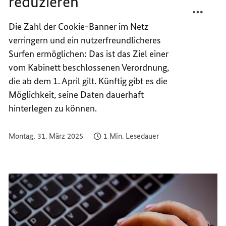
reduzieren
TEILEN
FACEB
COOKI
TEILEN
Die Zahl der
Cookie
-Banner im Netz
FLUT
COOKI
verringern und ein nutzerfreundlicheres
IM
FLUT
INTER
IM
Surfen ermöglichen: Das ist das Ziel einer
REDUZ
INTER
vom Kabinett beschlossenen Verordnung,
REDUZ
die ab dem 1. April gilt. Künftig gibt es die
Möglichkeit, seine Daten dauerhaft
hinterlegen zu können.
Montag, 31. März 2025
1 Min. Lesedauer