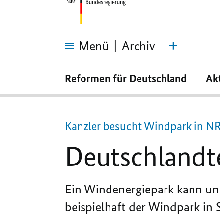
Menü
Archiv
Deutschlandtempo
bei
Reformen für Deutschland
Ak
der
Windkraft
Kanzler besucht Windpark in 
Deutschlandt
Ein Windenergiepark kann un
beispielhaft der Windpark in