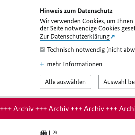
I
II
III
IV
V
Hinweis zum Datenschutz
Wir verwenden Cookies, um Ihnen d
der Seite notwendige Cookies geset
Zur Datenschutzerklärung
Technisch notwendig (nicht abw
mehr Informationen
Alle auswählen
Auswahl be
Hinweis:
Archiv-
+++ Archiv +++ Archiv +++ Archiv +++ Archi
Seite