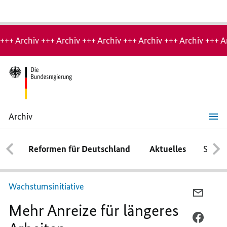
Hinweis:
Archiv-
+++ Archiv +++ Archiv +++ Archiv +++ Archiv +++ Archiv +++ A
Seite
Archiv
Mehr
Anreize
für
Reformen für Deutschland
Aktuelles
Schwe
längeres
Arbeiten
Wachstumsinitiative
PER
Mehr Anreize für längeres
E-
MAIL
PER