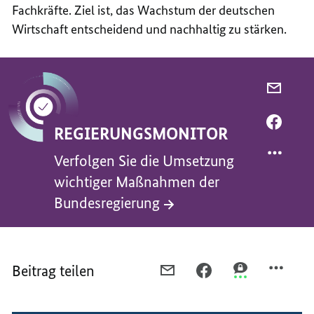
Fachkräfte. Ziel ist, das Wachstum der deutschen
Wirtschaft entscheidend und nachhaltig zu stärken.
PER
E-
MAIL
PER
REGIERUNGSMONITOR
TEILEN
FACEB
VERFO
TEILEN
Verfolgen Sie die Umsetzung
SIE
VERFO
wichtiger Maßnahmen der
DIE
SIE
Bundesregierung
UMSET
DIE
WICHT
UMSET
MASSN
WICHT
ER B
MASSN
Beitrag teilen
PER
PER
PER
UNDES
ER B
E-
FACEBOOK
THREEMA
UNDES
MAIL
TEILEN,
TEILEN,