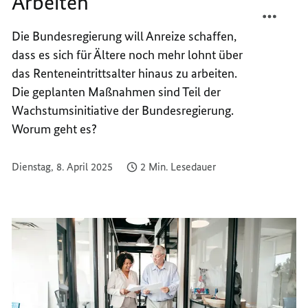
Arbeiten
TEILEN
FACEB
MEHR
TEILEN
Die Bundesregierung will Anreize schaffen,
ANREI
MEHR
dass es sich für Ältere noch mehr lohnt über
FÜR
ANREI
LÄNGE
FÜR
das Renteneintrittsalter hinaus zu arbeiten.
ARBEI
LÄNGE
Die geplanten Maßnahmen sind Teil der
ARBEI
Wachstumsinitiative der Bundesregierung.
Worum geht es?
Dienstag, 8. April 2025
2 Min. Lesedauer