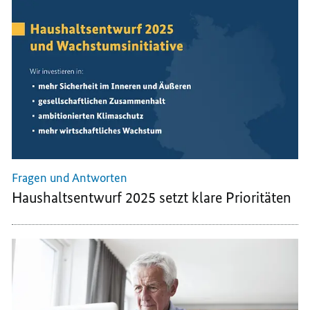
TEILEN,
MEHR
MEHR
MEHR
ANREIZE
ANREIZE
ANREIZE
FÜR
FÜR
FÜR
LÄNGERES
LÄNGERES
LÄNGERES
ARBEITEN
ARBEITEN
ARBEITEN
Fragen und Antworten
Haushaltsentwurf 2025 setzt klare Prioritäten