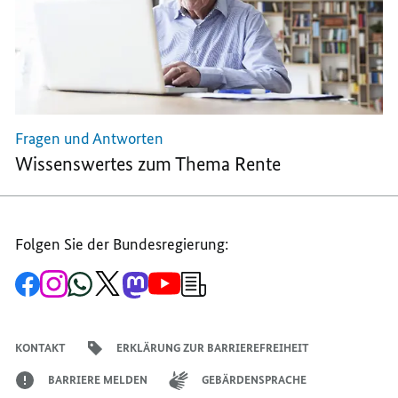
Fragen und Antworten
Wissenswertes zum Thema Rente
Folgen Sie der Bundesregierung:
Zur
Zum
Zum
Zum
Zum
Zum
Newsletter-
Facebook-
Instagram-
WhatsApp-
X-
Mastodon-
YouTube-
Anmeldung
Seite
Account
Kanal
Kanal
Kanal
Kanal
der
der
der
der
des
der
der
Bundesregierung
Bundesregierung
Bundesregierung
Bundesregierung
Regierungssprechers
Bundesregierung
Bundesregierung
KONTAKT
ERKLÄRUNG ZUR BARRIEREFREIHEIT
BARRIERE MELDEN
GEBÄRDENSPRACHE