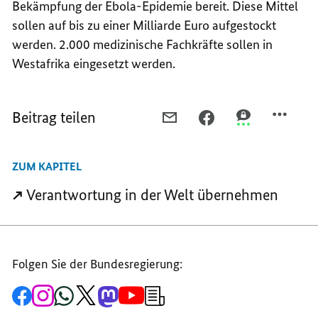
Bekämpfung der Ebola-Epidemie bereit. Diese Mittel
sollen auf bis zu einer Milliarde Euro aufgestockt
werden. 2.000 medizinische Fachkräfte sollen in
Westafrika eingesetzt werden.
Beitrag teilen
PER
PER
PER
E-
FACEBOOK
THREEMA
MAIL
TEILEN,
TEILEN,
ZUM KAPITEL
TEILEN,
WELTWEITE
WELTWEITE
WELTWEITE
KRISENHERDE
KRISENHERDE
Verantwortung in der Welt übernehmen
KRISENHERDE
Folgen Sie der Bundesregierung:
Zur
Zum
Zum
Zum
Zum
Zum
Newsletter-
Facebook-
Instagram-
WhatsApp-
X-
Mastodon-
YouTube-
Anmeldung
Seite
Account
Kanal
Kanal
Kanal
Kanal
der