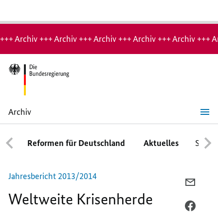
Hinweis:
Archiv-
+++ Archiv +++ Archiv +++ Archiv +++ Archiv +++ Archiv +++ A
Seite
Archiv
Weltweite
Krisenherde
Reformen für Deutschland
Aktuelles
Schwe
Jahresbericht 2013/2014
PER
Weltweite Krisenherde
E-
MAIL
PER
TEILEN
FACEB