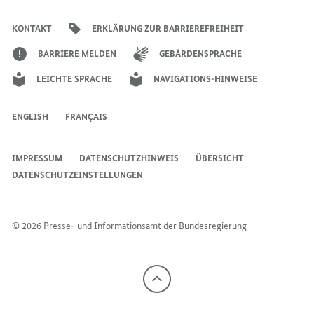
der
der
der
des
der
der
Bundesregierung
Bundesregierung
Bundesregierung
Bundesregierung
Regierungssprechers
Bundesregierung
Bundesregierung
KONTAKT
ERKLÄRUNG ZUR BARRIEREFREIHEIT
BARRIERE MELDEN
GEBÄRDENSPRACHE
LEICHTE SPRACHE
NAVIGATIONS-HINWEISE
ENGLISH
FRANÇAIS
IMPRESSUM
DATENSCHUTZHINWEIS
ÜBERSICHT
DATENSCHUTZEINSTELLUNGEN
© 2026 Presse- und Informationsamt der Bundesregierung
Nach
oben