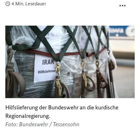
4 Min. Lesedauer
WELTW
TEILEN
KRISE
WELTW
KRISE
Hilfslieferung der Bundeswehr an die kurdische
Regionalregierung.
Foto: Bundeswehr / Tessensohn