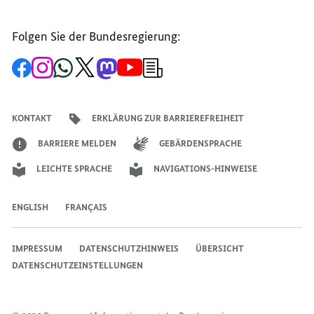
Folgen Sie der Bundesregierung:
Zur
Zum
Zum
Zum
Zum
Zum
Newsletter-
Facebook-
Instagram-
WhatsApp-
X-
Mastodon-
YouTube-
Anmeldung
Seite
Account
Kanal
Kanal
Kanal
Kanal
der
der
der
der
des
der
der
Bundesregierung
Bundesregierung
Bundesregierung
Bundesregierung
Regierungssprechers
Bundesregierung
Bundesregierung
KONTAKT
ERKLÄRUNG ZUR BARRIEREFREIHEIT
BARRIERE MELDEN
GEBÄRDENSPRACHE
LEICHTE SPRACHE
NAVIGATIONS-HINWEISE
ENGLISH
FRANÇAIS
IMPRESSUM
DATENSCHUTZHINWEIS
ÜBERSICHT
DATENSCHUTZEINSTELLUNGEN