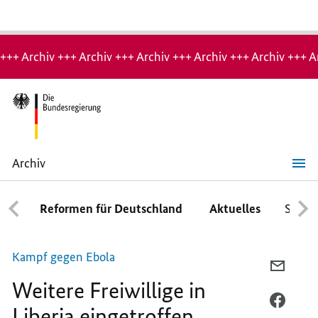
Hinweis:
Archiv-
+++ Archiv +++ Archiv +++ Archiv +++ Archiv +++ Archiv +++ A
Seite
Archiv
Weitere
Freiwillige
in
Reformen für Deutschland
Aktuelles
Schwe
Liberia
eingetroffen
Kampf gegen Ebola
PER
Weitere Freiwillige in
E-
MAIL
PER
Liberia eingetroffen
TEILEN
FACEB