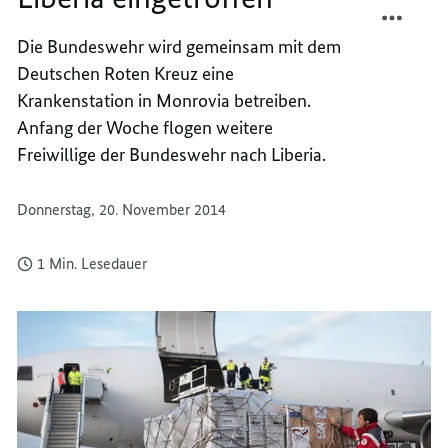
WEITE
TEILEN
Die Bundeswehr wird gemeinsam mit dem
FREIW
WEITE
Deutschen Roten Kreuz eine
IN
FREIW
LIBERI
IN
Krankenstation in Monrovia betreiben.
EINGE
LIBERI
Anfang der Woche flogen weitere
EINGE
Freiwillige der Bundeswehr nach Liberia.
Donnerstag, 20. November 2014
1 Min. Lesedauer