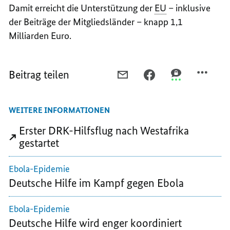
Damit erreicht die Unterstützung der
EU
– inklusive
der Beiträge der Mitgliedsländer – knapp 1,1
Milliarden Euro.
Beitrag teilen
PER
PER
PER
E-
FACEBOOK
THREEMA
MAIL
TEILEN,
TEILEN,
WEITERE INFORMATIONEN
TEILEN,
WEITERE
WEITERE
WEITERE
FREIWILLIGE
FREIWILLIGE
Erster DRK-Hilfsflug nach Westafrika
FREIWILLIGE
IN
IN
gestartet
IN
LIBERIA
LIBERIA
LIBERIA
EINGETROFFEN
EINGETROFFE
Ebola-Epidemie
EINGETROFFEN
Deutsche Hilfe im Kampf gegen Ebola
Ebola-Epidemie
Deutsche Hilfe wird enger koordiniert