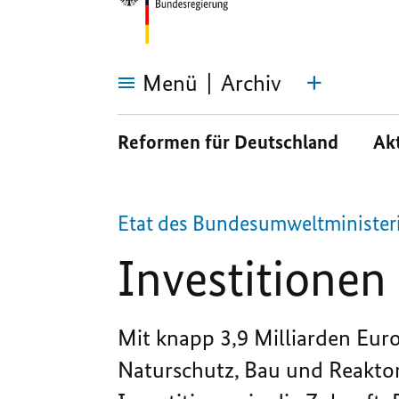
Menü
Archiv
Investitionen
in
Reformen für Deutschland
Ak
Umwelt
und
Städtebau
Etat
des Bundesumweltminister
Investitionen
Mit knapp 3,9 Milliarden Eur
Naturschutz, Bau und Reaktors