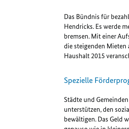
Das Bündnis für bezahl
Hendricks. Es werde me
bremsen. Mit einer Auf
die steigenden Mieten
Haushalt 2015 veransch
Spezielle Förderp
Städte und Gemeinden w
unterstützen, den sozi
bewältigen. Das Geld w
genauso wie in kleine