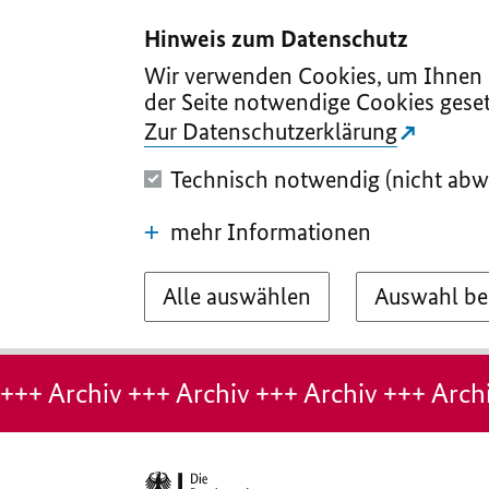
I
II
III
IV
V
Hinweis zum Datenschutz
Wir verwenden Cookies, um Ihnen d
der Seite notwendige Cookies geset
Zur Datenschutzerklärung
Technisch notwendig (nicht abw
mehr Informationen
Alle auswählen
Auswahl be
Hinweis:
Archiv-
+++ Archiv +++ Archiv +++ Archiv +++ Archi
Seite