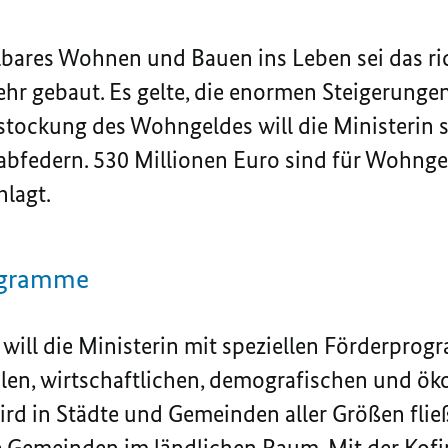
bares Wohnen und Bauen ins Leben sei das rich
hr gebaut. Es gelte, die enormen Steigerunge
stockung des Wohngeldes will die Ministerin 
 abfedern. 530 Millionen Euro sind für Wohng
lagt.
rogramme
ill die Ministerin mit speziellen Förderpro
alen, wirtschaftlichen, demografischen und ö
ird in Städte und Gemeinden aller Größen flie
re Gemeinden im ländlichen Raum. Mit der Kof