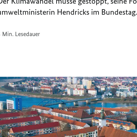
: Der Klimawandel müsse gestoppt, seine F
umweltministerin Hendricks im Bundestag
3 Min. Lesedauer