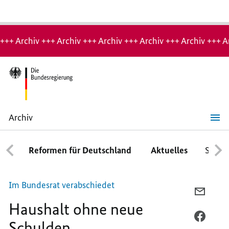
Hinweis:
Archiv-
+++ Archiv +++ Archiv +++ Archiv +++ Archiv +++ Archiv +++ A
Seite
Archiv
Haushalt
ohne
neue
Reformen für Deutschland
Aktuelles
Schwe
Schulden
Im Bundesrat verabschiedet
PER
Haushalt ohne neue
E-
MAIL
PER
Schulden
TEILEN
FACEB