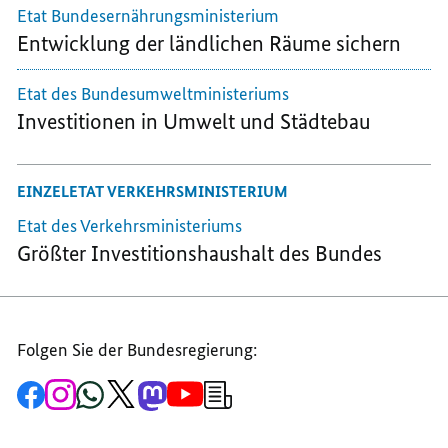
Etat
Bundesernährungsministerium
Entwicklung der ländlichen Räume sichern
Etat
des Bundesumweltministeriums
Investitionen in Umwelt und Städtebau
EINZELETAT VERKEHRSMINISTERIUM
Etat des Verkehrsministeriums
Größter Investitionshaushalt des Bundes
Folgen Sie der Bundesregierung:
Zur
Zum
Zum
Zum
Zum
Zum
Newsletter-
Facebook-
Instagram-
WhatsApp-
X-
Mastodon-
YouTube-
Anmeldung
Seite
Account
Kanal
Kanal
Kanal
Kanal
der
der
der
der
des
der
der
Bundesregierung