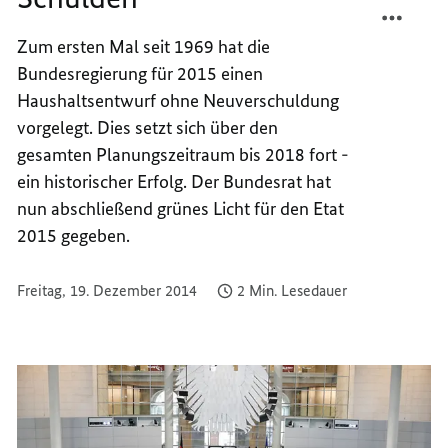
HAUSH
TEILEN
Zum ersten Mal seit 1969 hat die
OHNE
HAUSH
Bundesregierung für 2015 einen
NEUE
OHNE
SCHUL
NEUE
Haushaltsentwurf ohne Neuverschuldung
SCHUL
vorgelegt. Dies setzt sich über den
gesamten Planungszeitraum bis 2018 fort -
ein historischer Erfolg. Der Bundesrat hat
nun abschließend grünes Licht für den Etat
2015 gegeben.
Freitag, 19. Dezember 2014
2 Min. Lesedauer