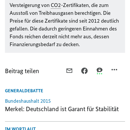
Versteigerung von
CO2
-Zertifikaten, die zum
Ausstoß von Treibhausgasen berechtigen. Die
Preise für diese Zertifikate sind seit 2012 deutlich
gefallen. Die dadurch geringeren Einnahmen des
Fonds reichen derzeit nicht mehr aus, dessen
Finanzierungsbedarf zu decken.
Beitrag teilen
PER
PER
PER
E-
FACEBOOK
THREEMA
MAIL
TEILEN,
TEILEN,
GENERALDEBATTE
TEILEN,
HAUSHALT
HAUSHALT
HAUSHALT
OHNE
OHNE
Bundeshaushalt 2015
OHNE
NEUE
NEUE
Merkel: Deutschland ist Garant für Stabilität
NEUE
SCHULDEN
SCHULDEN
SCHULDEN
IM WORTLAUT