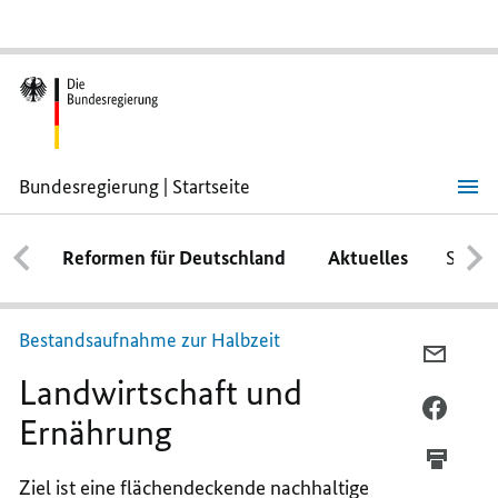
Bundesregierung | Startseite
Landwirtschaft
und
Ernährung
Reformen für Deutschland
Aktuelles
Schwe
Bestandsaufnahme zur Halbzeit
PER
Landwirtschaft und
E-
MAIL
PER
Ernährung
TEILEN
FACEB
ERNÄH
TEILEN
Ziel ist eine flächendeckende nachhaltige
LAND-
ERNÄH