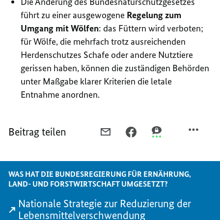
Die Änderung des Bundesnaturschutzgesetzes
führt zu einer ausgewogene
Regelung zum
Umgang mit Wölfen
: das Füttern wird verboten;
für Wölfe, die mehrfach trotz ausreichenden
Herdenschutzes Schafe oder andere Nutztiere
gerissen haben, können die zuständigen Behörden
unter Maßgabe klarer Kriterien die letale
Entnahme anordnen.
Beitrag teilen
PER
PER
PER
E-
FACEBOOK
THREEMA
MAIL
TEILEN,
TEILEN,
TEILEN,
ERNÄHRUNG,
ERNÄHRUNG,
WAS HAT DIE BUNDESREGIERUNG FÜR ERNÄHRUNG,
ERNÄHRUNG,
LAND-
LAND-
LAND- UND FORSTWIRTSCHAFT UMGESETZT?
LAND-
UND
UND
Nationale Strategie zur Reduzierung der
UND
FORSTWIRTSCHAFT
FORSTWIRTSCHAF
Lebensmittelverschwendung
FORSTWIRTSCHAFT