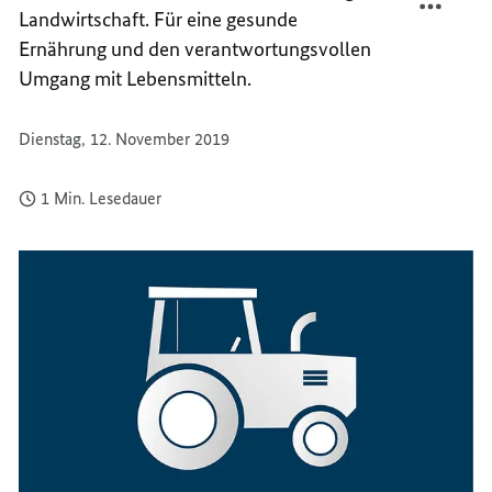
Landwirtschaft. Für eine gesunde
UND
LAND-
FORST
UND
Ernährung und den verantwortungsvollen
FORST
Umgang mit Lebensmitteln.
Dienstag, 12. November 2019
1 Min. Lesedauer