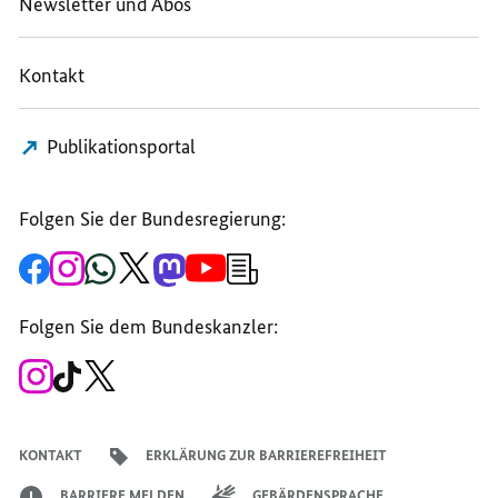
Newsletter und Abos
Kontakt
Publikationsportal
Folgen Sie der Bundesregierung:
Zur
Zum
Zum
Zum
Zum
Zum
Newsletter-
Facebook-
Instagram-
WhatsApp-
X-
Mastodon-
YouTube-
Anmeldung
Seite
Account
Kanal
Kanal
Kanal
Kanal
der
der
der
der
des
der
der
Bundesregierung
Folgen Sie dem Bundeskanzler:
Bundesregierung
Bundesregierung
Bundesregierung
Regierungssprechers
Bundesregierung
Bundesregierung
Zum
Zum
Zum
Instagram-
TikTok-
X-
Account
Kanal
Kanal
des
des
des
Bundeskanzlers
Bundeskanzlers
Bundeskanzlers
KONTAKT
ERKLÄRUNG ZUR BARRIEREFREIHEIT
BARRIERE MELDEN
GEBÄRDENSPRACHE