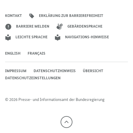
Account
Kanal
Kanal
des
des
des
Bundeskanzlers
Bundeskanzlers
Bundeskanzlers
KONTAKT
ERKLÄRUNG ZUR BARRIEREFREIHEIT
BARRIERE MELDEN
GEBÄRDENSPRACHE
LEICHTE SPRACHE
NAVIGATIONS-HINWEISE
ENGLISH
FRANÇAIS
IMPRESSUM
DATENSCHUTZHINWEIS
ÜBERSICHT
DATENSCHUTZEINSTELLUNGEN
© 2026 Presse- und Informationsamt der Bundesregierung
Nach
oben