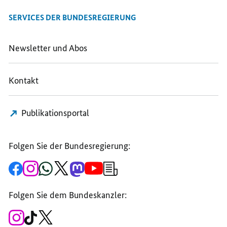
SERVICES DER BUNDESREGIERUNG
Newsletter und Abos
Kontakt
Publikationsportal
Folgen Sie der Bundesregierung:
Zur
Zum
Zum
Zum
Zum
Zum
Newsletter-
Facebook-
Instagram-
WhatsApp-
X-
Mastodon-
YouTube-
Anmeldung
Seite
Account
Kanal
Kanal
Kanal
Kanal
der
der
der
der
des
der
der
Bundesregierung
Folgen Sie dem Bundeskanzler:
Bundesregierung
Bundesregierung
Bundesregierung
Regierungssprechers
Bundesregierung
Bundesregierung
Zum
Zum
Zum
Instagram-
TikTok-
X-