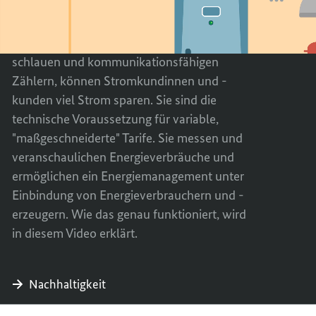
miteinander
miteinander
VERBI
METER
ERZEU
VERBI
UND
ERZEU
Mit so genannten Smart Metern, den
VERBR
UND
schlauen und kommunikationsfähigen
VON
VERBR
Zählern, können Stromkundinnen und -
STRO
VON
kunden viel Strom sparen. Sie sind die
INTEL
STRO
technische Voraussetzung für variable,
MITEI
INTEL
"maßgeschneiderte" Tarife. Sie messen und
MITEI
veranschaulichen Energieverbräuche und
ermöglichen ein Energiemanagement unter
Einbindung von Energieverbrauchern und -
erzeugern. Wie das genau funktioniert, wird
in diesem Video erklärt.
Nachhaltigkeit