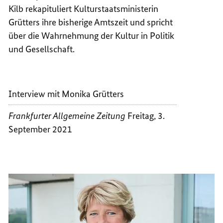
Kilb rekapituliert Kulturstaatsministerin
KULTU
STAATS
WÄRE
KULTU
Grütters ihre bisherige Amtszeit und spricht
HILFR
WÄRE
über die Wahrnehmung der Kultur in Politik
HILFR
und Gesellschaft.
Interview mit Monika Grütters
Frankfurter Allgemeine Zeitung
Freitag, 3.
September 2021