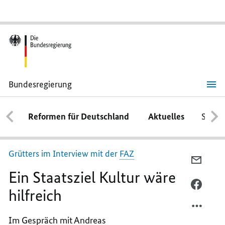
Bundesregierung
Ein
Staatsziel
Kultur
Reformen für Deutschland
Aktuelles
Schwe
wäre
hilfreich
Grütters im Interview mit der
FAZ
PER
Ein Staatsziel Kultur wäre
E-
MAIL
PER
hilfreich
TEILEN
FACEB
EIN
TEILEN
Im Gespräch mit Andreas
STAATS
EIN