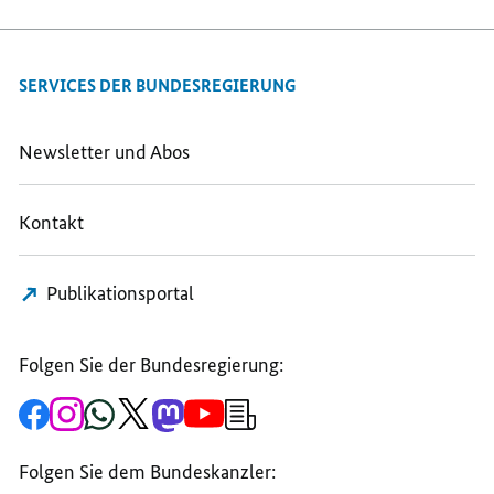
E-
FACEBOOK
THREEMA
MAIL
TEILEN,
TEILEN,
TEILEN,
EIN
EIN
SERVICES DER BUNDESREGIERUNG
EIN
STAATSZIEL
STAATSZIEL
STAATSZIEL
KULTUR
KULTUR
KULTUR
WÄRE
WÄRE
Newsletter und Abos
WÄRE
HILFREICH
HILFREICH
HILFREICH
Kontakt
Publikationsportal
Folgen Sie der Bundesregierung:
Zur
Zum
Zum
Zum
Zum
Zum
Newsletter-
Facebook-
Instagram-
WhatsApp-
X-
Mastodon-
YouTube-
Anmeldung
Seite
Account
Kanal
Kanal
Kanal
Kanal
der
der
der
der
des
der
der
Bundesregierung
Folgen Sie dem Bundeskanzler:
Bundesregierung
Bundesregierung
Bundesregierung
Regierungssprechers
Bundesregierung
Bundesregierung