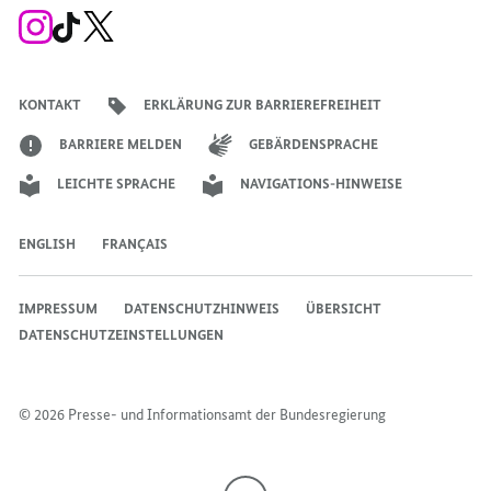
Zum
Zum
Zum
Instagram-
TikTok-
X-
Account
Kanal
Kanal
des
des
des
Bundeskanzlers
Bundeskanzlers
Bundeskanzlers
KONTAKT
ERKLÄRUNG ZUR BARRIEREFREIHEIT
BARRIERE MELDEN
GEBÄRDENSPRACHE
LEICHTE SPRACHE
NAVIGATIONS-HINWEISE
ENGLISH
FRANÇAIS
IMPRESSUM
DATENSCHUTZHINWEIS
ÜBERSICHT
DATENSCHUTZEINSTELLUNGEN
© 2026 Presse- und Informationsamt der Bundesregierung
Nach