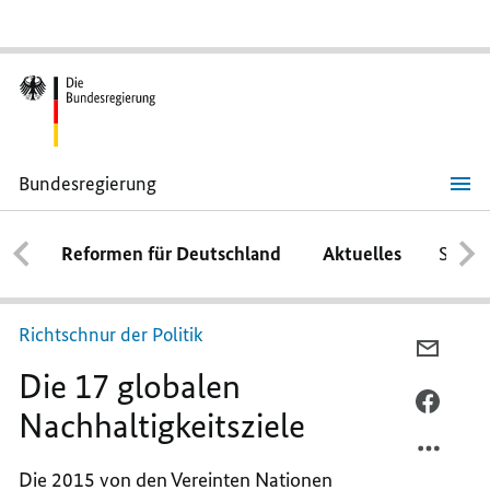
Bundesregierung
Die
17
globalen
Reformen für Deutschland
Aktuelles
Schwe
Nachhaltigkeitsziele
Richtschnur der Politik
PER
Die 17 globalen
E-
MAIL
PER
Nachhaltigkeitsziele
TEILEN
FACEB
DIE
TEILEN
Die 2015 von den Vereinten Nationen
17
DIE