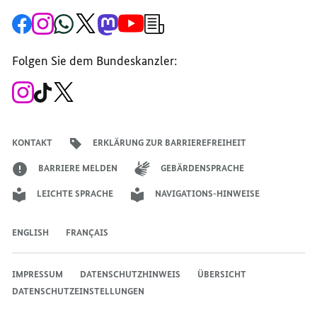
Zur
Zum
Zum
Zum
Zum
Zum
Newsletter-
Facebook-
Instagram-
WhatsApp-
X-
Mastodon-
YouTube-
Anmeldung
Seite
Account
Kanal
Kanal
Kanal
Kanal
der
der
der
der
des
der
der
Bundesregierung
Folgen Sie dem Bundeskanzler:
Bundesregierung
Bundesregierung
Bundesregierung
Regierungssprechers
Bundesregierung
Bundesregierung
Zum
Zum
Zum
Instagram-
TikTok-
X-
Account
Kanal
Kanal
des
des
des
Bundeskanzlers
Bundeskanzlers
Bundeskanzlers
KONTAKT
ERKLÄRUNG ZUR BARRIEREFREIHEIT
BARRIERE MELDEN
GEBÄRDENSPRACHE
LEICHTE SPRACHE
NAVIGATIONS-HINWEISE
ENGLISH
FRANÇAIS
IMPRESSUM
DATENSCHUTZHINWEIS
ÜBERSICHT
DATENSCHUTZEINSTELLUNGEN