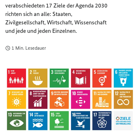
verabschiedeten 17 Ziele der Agenda 2030
GLOBA
17
NACHH
GLOBA
richten sich an alle: Staaten,
NACHH
Zivilgesellschaft, Wirtschaft, Wissenschaft
und jede und jeden Einzelnen.
1 Min. Lesedauer