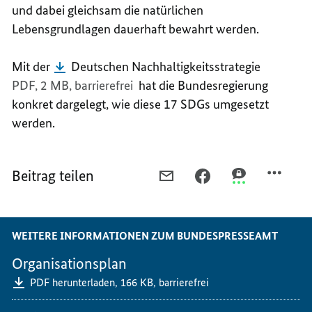
und dabei gleichsam die natürlichen
Lebensgrundlagen dauerhaft bewahrt werden.
Mit der
Deutschen Nachhaltigkeitsstrategie
PDF, 2 MB,
barrierefrei
hat die Bundesregierung
konkret dargelegt, wie diese 17 SDGs umgesetzt
werden.
Beitrag teilen
PER
PER
PER
E-
FACEBOOK
THREEMA
MAIL
TEILEN,
TEILEN,
TEILEN,
DIE
DIE
WEITERE INFORMATIONEN ZUM BUNDESPRESSEAMT
DIE
17
17
17
GLOBALEN
GLOBALEN
Organisationsplan
GLOBALEN
NACHHALTIGKEITSZIEL
NACHHALTIGKE
PDF herunterladen,
166 KB,
barrierefrei
NACHHALTIGKEITSZIELE