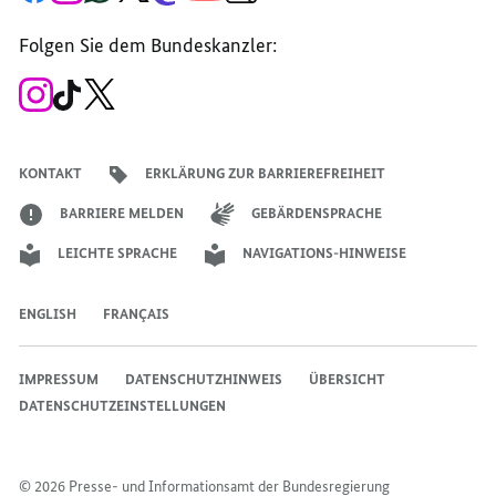
Seite
Account
Kanal
Kanal
Kanal
Kanal
der
der
der
der
des
der
der
Bundesregierung
Folgen Sie dem Bundeskanzler:
Bundesregierung
Bundesregierung
Bundesregierung
Regierungssprechers
Bundesregierung
Bundesregierung
Zum
Zum
Zum
Instagram-
TikTok-
X-
Account
Kanal
Kanal
des
des
des
Bundeskanzlers
Bundeskanzlers
Bundeskanzlers
KONTAKT
ERKLÄRUNG ZUR BARRIEREFREIHEIT
BARRIERE MELDEN
GEBÄRDENSPRACHE
LEICHTE SPRACHE
NAVIGATIONS-HINWEISE
ENGLISH
FRANÇAIS
IMPRESSUM
DATENSCHUTZHINWEIS
ÜBERSICHT
DATENSCHUTZEINSTELLUNGEN
© 2026 Presse- und Informationsamt der Bundesregierung