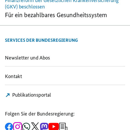
Finanzreform der Gesetzlichen Krankenversicherung
(GKV) beschlossen
Für ein bezahlbares Gesundheitssystem
SERVICES DER BUNDESREGIERUNG
Newsletter und Abos
Kontakt
Publikationsportal
Folgen Sie der Bundesregierung:
Zur
Zum
Zum
Zum
Zum
Zum
Newsletter-
Facebook-
Instagram-
WhatsApp-
X-
Mastodon-
YouTube-
Anmeldung