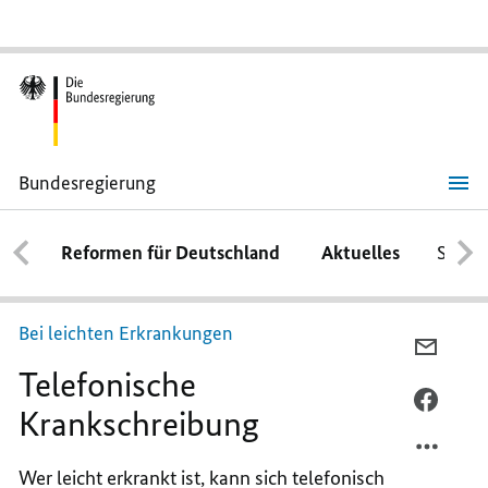
Bundesregierung
Telefonische
Krankschreibung
Reformen für Deutschland
Aktuelles
Schwe
Bei leichten Erkrankungen
PER
Telefonische
E-
MAIL
PER
Krankschreibung
TEILEN
FACEB
TELEF
TEILEN
Wer leicht erkrankt ist, kann sich telefonisch
KRANK
TELEF