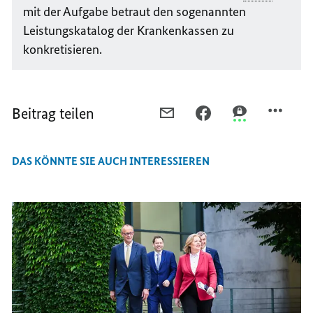
mit der Aufgabe betraut den sogenannten
Leistungskatalog der Krankenkassen zu
konkretisieren.
Beitrag teilen
PER
PER
PER
E-
FACEBOOK
THREEMA
MAIL
TEILEN,
TEILEN,
DAS KÖNNTE SIE AUCH INTERESSIEREN
TEILEN,
TELEFONISCHE
TELEFONISCHE
TELEFONISCHE
KRANKSCHREIBUNG
KRANKSCHREI
KRANKSCHREIBUNG