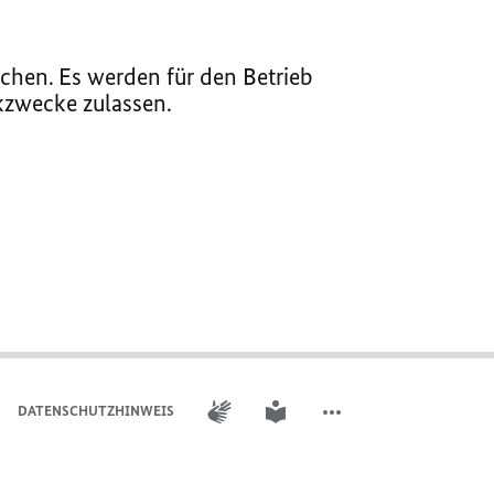
chen. Es werden für den Betrieb
ikzwecke zulassen.
GEBÄRDENSPRACHE
LEICHTE SPRACHE
DATENSCHUTZHINWEIS
WEITERE ELEMENTE DER 