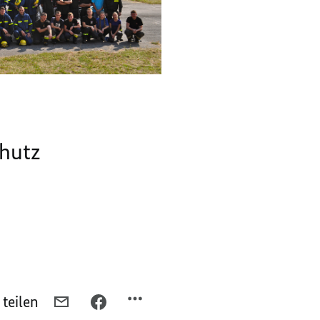
hutz
 teilen
PER
PER
E-
FACEBOOK