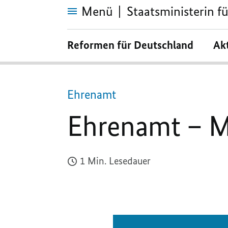
Menü
Staatsministerin 
Ehrenamt
–
Reformen für Deutschland
Ak
Motor
der
Demokratie
Ehrenamt
Ehrenamt – M
1 Min. Lesedauer