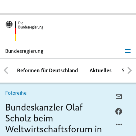
Bundesregierung
Bundeskanzler
Olaf
Scholz
Reformen für Deutschland
Aktuelles
Schwe
beim
Weltwirtschaftsforum
in
Davos
Fotoreihe
PER
Bundeskanzler Olaf
E-
MAIL
PER
Scholz beim
TEILEN
FACEB
Weltwirtschaftsforum in
BUNDE
TEILEN
OLAF
BUNDE