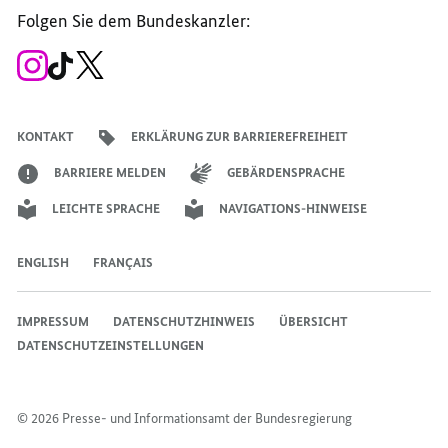
der
der
der
des
der
der
Bundesregierung
Folgen Sie dem Bundeskanzler:
Bundesregierung
Bundesregierung
Bundesregierung
Regierungssprechers
Bundesregierung
Bundesregierung
Zum
Zum
Zum
Instagram-
TikTok-
X-
Account
Kanal
Kanal
des
des
des
Bundeskanzlers
Bundeskanzlers
Bundeskanzlers
KONTAKT
ERKLÄRUNG ZUR BARRIEREFREIHEIT
BARRIERE MELDEN
GEBÄRDENSPRACHE
LEICHTE SPRACHE
NAVIGATIONS-HINWEISE
ENGLISH
FRANÇAIS
IMPRESSUM
DATENSCHUTZHINWEIS
ÜBERSICHT
DATENSCHUTZEINSTELLUNGEN
© 2026 Presse- und Informationsamt der Bundesregierung