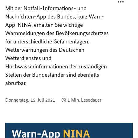
NINA
APP
Mit der Notfall-Informations- und
MIT
NINA
Nachrichten-App des Bundes, kurz Warn-
LOKAL
MIT
App-NINA, erhalten Sie wichtige
HINWE
LOKAL
Warnmeldungen des Bevölkerungsschutzes
ZU
HINWE
für unterschiedliche Gefahrenlagen.
GEFAH
ZU
Wetterwarnungen des Deutschen
GEFAH
Wetterdienstes und
Hochwasserinformationen der zuständigen
Stellen der Bundesländer sind ebenfalls
abrufbar.
Donnerstag, 15. Juli 2021
1 Min. Lesedauer