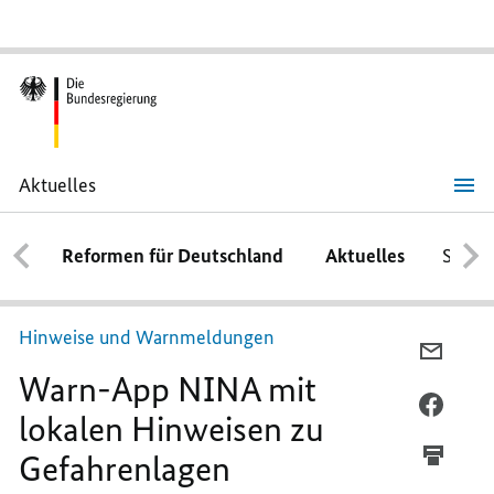
Aktuelles
Warn-
App
NINA
Reformen für Deutschland
Aktuelles
Schwe
mit
lokalen
Hinweisen
zu
Gefahrenlagen
Hinweise und Warnmeldungen
PER
Warn-App NINA mit
E-
MAIL
PER
lokalen Hinweisen zu
TEILEN
FACEB
Gefahrenlagen
WARN-
TEILEN
APP
WARN-