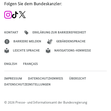
der
der
der
des
der
der
Bundesregierung
Folgen Sie dem Bundeskanzler:
Bundesregierung
Bundesregierung
Bundesregierung
Regierungssprechers
Bundesregierung
Bundesregierung
Zum
Zum
Zum
Instagram-
TikTok-
X-
Account
Kanal
Kanal
des
des
des
Bundeskanzlers
Bundeskanzlers
Bundeskanzlers
KONTAKT
ERKLÄRUNG ZUR BARRIEREFREIHEIT
BARRIERE MELDEN
GEBÄRDENSPRACHE
LEICHTE SPRACHE
NAVIGATIONS-HINWEISE
ENGLISH
FRANÇAIS
IMPRESSUM
DATENSCHUTZHINWEIS
ÜBERSICHT
DATENSCHUTZEINSTELLUNGEN
© 2026 Presse- und Informationsamt der Bundesregierung