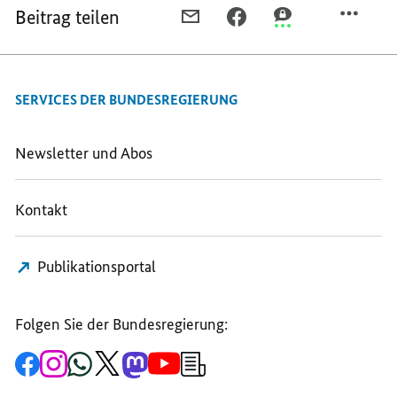
Beitrag teilen
PER
PER
PER
E-
FACEBOOK
THREEMA
MAIL
TEILEN,
TEILEN,
TEILEN,
WARN-
WARN-
SERVICES DER BUNDESREGIERUNG
WARN-
APP
APP
APP
NINA
NINA
NINA
MIT
MIT
Newsletter und Abos
MIT
LOKALEN
LOKALEN
LOKALEN
HINWEISEN
HINWEISEN
Kontakt
HINWEISEN
ZU
ZU
ZU
GEFAHRENLAGEN
GEFAHRENLAGEN
GEFAHRENLAGEN
Publikationsportal
Folgen Sie der Bundesregierung:
Zur
Zum
Zum
Zum
Zum
Zum
Newsletter-
Facebook-
Instagram-
WhatsApp-
X-
Mastodon-
YouTube-
Anmeldung
Seite
Account
Kanal
Kanal
Kanal
Kanal
der