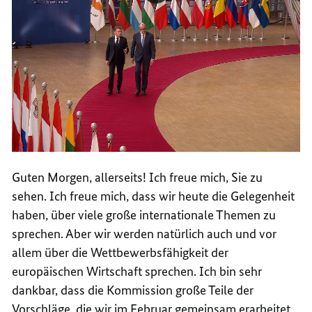
Video
Auftaktstatement des Bundeskanzlers v
or dem
Player:
Auftaktstatement
Europäischen Rat
des
Bundeskanzlers
vor
dem
Lesen Sie hier die gesamte
Europäischen
Rat
Pressekonferenz:
Bundeskanzler Friedrich Merz
Guten Morgen, allerseits! Ich freue mich, Sie zu
sehen. Ich freue mich, dass wir heute die Gelegenheit
haben, über viele große internationale Themen zu
sprechen. Aber wir werden natürlich auch und vor
allem über die Wettbewerbsfähigkeit der
europäischen Wirtschaft sprechen. Ich bin sehr
dankbar, dass die Kommission große Teile der
Vorschläge, die wir im Februar gemeinsam erarbeitet