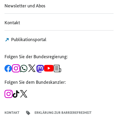
Newsletter und Abos
Kontakt
Publikationsportal
Folgen Sie der Bundesregierung:
Zur
Zum
Zum
Zum
Zum
Zum
Newsletter-
Facebook-
Instagram-
WhatsApp-
X-
Mastodon-
YouTube-
Anmeldung
Seite
Account
Kanal
Kanal
Kanal
Kanal
der
der
der
der
des
der
der
Bundesregierung
Folgen Sie dem Bundeskanzler:
Bundesregierung
Bundesregierung
Bundesregierung
Regierungssprechers
Bundesregierung
Bundesregierung
Zum
Zum
Zum
Instagram-
TikTok-
X-
Account
Kanal
Kanal
des
des
des
Bundeskanzlers
Bundeskanzlers
Bundeskanzlers
KONTAKT
ERKLÄRUNG ZUR BARRIEREFREIHEIT