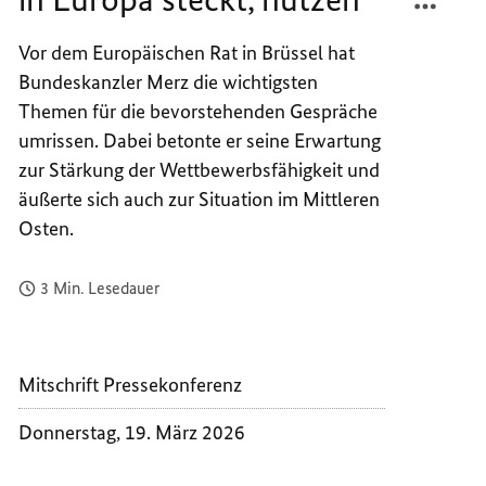
DAS
INNOV
IN
DAS
Vor dem Europäischen Rat in Brüssel hat
EUROP
IN
Bundeskanzler Merz die wichtigsten
STECKT
EUROP
Themen für die bevorstehenden Gespräche
NUTZE
STECKT
umrissen. Dabei betonte er seine Erwartung
NUTZE
zur Stärkung der Wettbewerbsfähigkeit und
äußerte sich auch zur Situation im Mittleren
Osten.
3 Min. Lesedauer
Mitschrift Pressekonferenz
Donnerstag, 19. März 2026