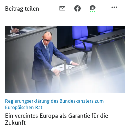
Beitrag teilen
PER
PER
PER
E-
FACEBOOK
THREEMA
MAIL
TEILEN,
TEILEN,
TEILEN,
DAS
DAS
DAS
INNOVATIONSPOTENZIAL,
INNOVATIONSPOTE
INNOVATIONSPOTENZIAL,
DAS
DAS
DAS
IN
IN
IN
EUROPA
EUROPA
EUROPA
STECKT,
STECKT,
STECKT,
NUTZEN
NUTZEN
NUTZEN
Regierungserklärung des Bundeskanzlers zum
Europäischen Rat
Ein vereintes Europa als Garantie für die
Zukunft