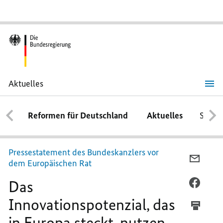
Aktuelles
Das
Innovationspotenzial,
das
Reformen für Deutschland
Aktuelles
Schwe
in
Europa
steckt,
nutzen
Pressestatement des Bundeskanzlers vor
PER
dem Europäischen Rat
E-
Das
MAIL
PER
TEILEN
FACEB
Innovationspotenzial, das
DAS
TEILEN
in Europa steckt, nutzen
INNOV
DAS