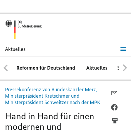
Aktuelles
Hand
in
Hand
Reformen für Deutschland
Aktuelles
Schwe
für
einen
modernen
und
effizienten
Pressekonferenz von Bundeskanzler Merz,
Staat
PER
Ministerpräsident Kretschmer und
E-
Ministerpräsident Schweitzer nach der MPK
MAIL
PER
Hand in Hand für einen
TEILEN
FACEB
HAND
TEILEN
modernen und
IN
HAND