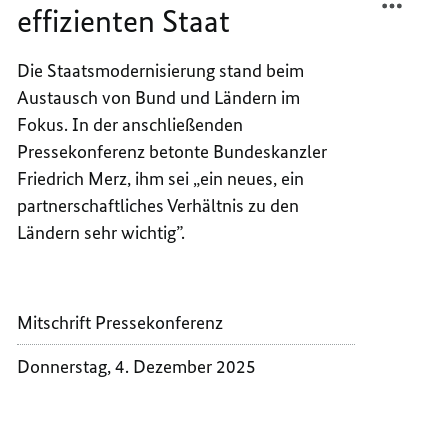
effizienten Staat
HAND
IN
FÜR
HAND
EINEN
FÜR
Die Staatsmodernisierung stand beim
MODE
EINEN
Austausch von Bund und Ländern im
UND
MODE
Fokus. In der anschließenden
EFFIZ
UND
Pressekonferenz betonte Bundeskanzler
STAAT
EFFIZ
Friedrich Merz, ihm sei „
ein neues, ein
STAAT
partnerschaftliches Verhältnis zu den
Ländern sehr wichtig
”.
Mitschrift Pressekonferenz
Donnerstag, 4. Dezember 2025