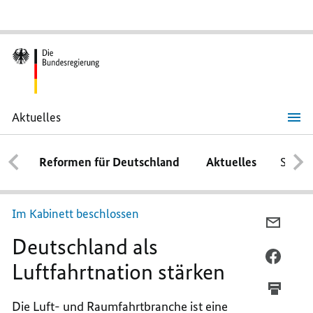
Aktuelles
Deutschland
als
Luftfahrtnation
Reformen für Deutschland
Aktuelles
Schwe
stärken
Im Kabinett beschlossen
PER
Deutschland als
E-
MAIL
PER
Luftfahrtnation stärken
TEILEN
FACEB
DEUTS
TEILEN
Die Luft- und Raumfahrtbranche ist eine
ALS
DEUTS