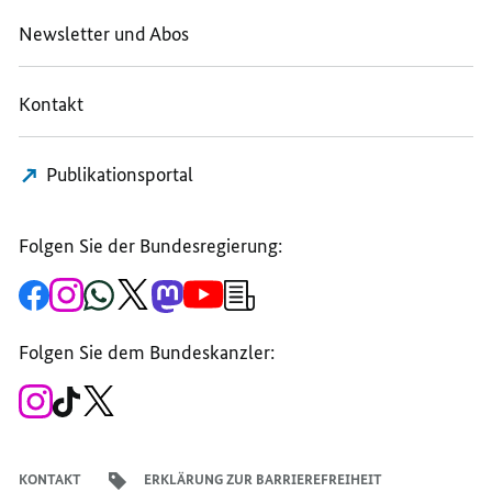
Newsletter und Abos
Kontakt
Publikationsportal
Folgen Sie der Bundesregierung:
Zur
Zum
Zum
Zum
Zum
Zum
Newsletter-
Facebook-
Instagram-
WhatsApp-
X-
Mastodon-
YouTube-
Anmeldung
Seite
Account
Kanal
Kanal
Kanal
Kanal
der
der
der
der
des
der
der
Bundesregierung
Folgen Sie dem Bundeskanzler:
Bundesregierung
Bundesregierung
Bundesregierung
Regierungssprechers
Bundesregierung
Bundesregierung
Zum
Zum
Zum
Instagram-
TikTok-
X-
Account
Kanal
Kanal
des
des
des
Bundeskanzlers
Bundeskanzlers
Bundeskanzlers
KONTAKT
ERKLÄRUNG ZUR BARRIEREFREIHEIT