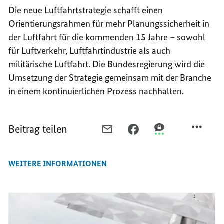
Die neue Luftfahrtstrategie schafft einen
Orientierungsrahmen für mehr Planungssicherheit in
der Luftfahrt für die kommenden 15 Jahre – sowohl
für Luftverkehr, Luftfahrtindustrie als auch
militärische Luftfahrt. Die Bundesregierung wird die
Umsetzung der Strategie gemeinsam mit der Branche
in einem kontinuierlichen Prozess nachhalten.
Beitrag teilen
PER
PER
PER
E-
FACEBOOK
THREEMA
MAIL
TEILEN,
TEILEN,
WEITERE INFORMATIONEN
TEILEN,
DEUTSCHLAND
DEUTSCHLAND
DEUTSCHLAND
ALS
ALS
ALS
LUFTFAHRTNATION
LUFTFAHRTNATIO
LUFTFAHRTNATION
STÄRKEN
STÄRKEN
STÄRKEN