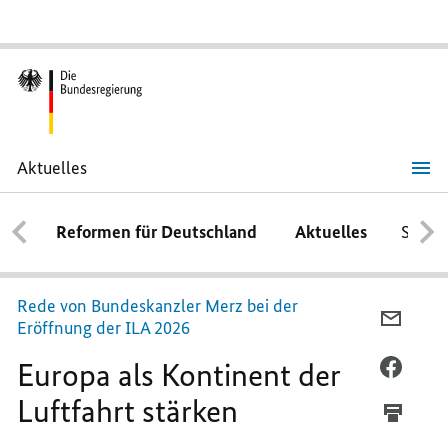
Aktuelles
Europa
als
Kontinent
Reformen für Deutschland
Aktuelles
Schwe
der
Luftfahrt
stärken
Rede von Bundeskanzler Merz bei der
PER
Eröffnung der ILA 2026
E-
Europa als Kontinent der
MAIL
PER
TEILEN
FACEB
Luftfahrt stärken
EUROP
TEILEN
ALS
EUROP