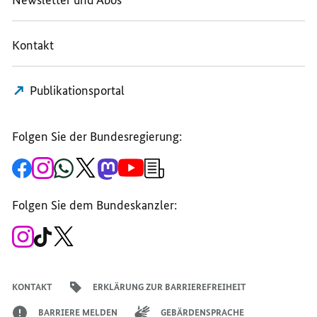
Kontakt
Publikationsportal
Folgen Sie der Bundesregierung:
Zur
Zum
Zum
Zum
Zum
Zum
Newsletter-
Facebook-
Instagram-
WhatsApp-
X-
Mastodon-
YouTube-
Anmeldung
Seite
Account
Kanal
Kanal
Kanal
Kanal
der
der
der
der
des
der
der
Bundesregierung
Folgen Sie dem Bundeskanzler:
Bundesregierung
Bundesregierung
Bundesregierung
Regierungssprechers
Bundesregierung
Bundesregierung
Zum
Zum
Zum
Instagram-
TikTok-
X-
Account
Kanal
Kanal
des
des
des
Bundeskanzlers
Bundeskanzlers
Bundeskanzlers
KONTAKT
ERKLÄRUNG ZUR BARRIEREFREIHEIT
BARRIERE MELDEN
GEBÄRDENSPRACHE