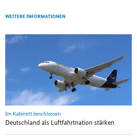
E-
FACEBOOK
THREEMA
MAIL
TEILEN,
TEILEN,
WEITERE INFORMATIONEN
TEILEN,
EUROPA
EUROPA
EUROPA
ALS
ALS
ALS
KONTINENT
KONTINENT
KONTINENT
DER
DER
DER
LUFTFAHRT
LUFTFAHRT
LUFTFAHRT
STÄRKEN
STÄRKEN
STÄRKEN
Im Kabinett beschlossen
Deutschland als Luftfahrtnation stärken