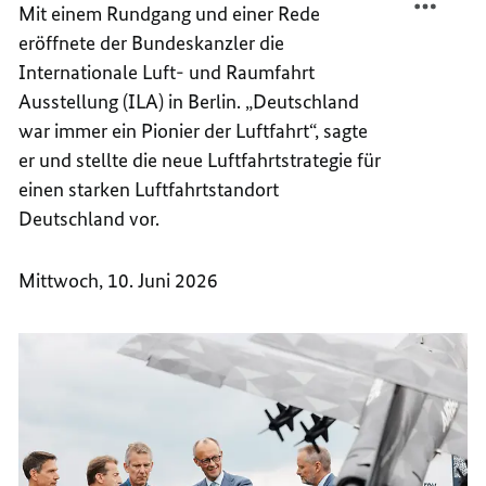
Mit einem Rundgang und einer Rede
KONTI
ALS
eröffnete der Bundeskanzler die
DER
KONTI
LUFTF
DER
Internationale Luft- und Raumfahrt
STÄRK
LUFTF
Ausstellung (ILA) in Berlin. „Deutschland
STÄRK
war immer ein Pionier der Luftfahrt“, sagte
er und stellte die neue Luftfahrtstrategie für
einen starken Luftfahrtstandort
Deutschland vor.
Mittwoch, 10. Juni 2026