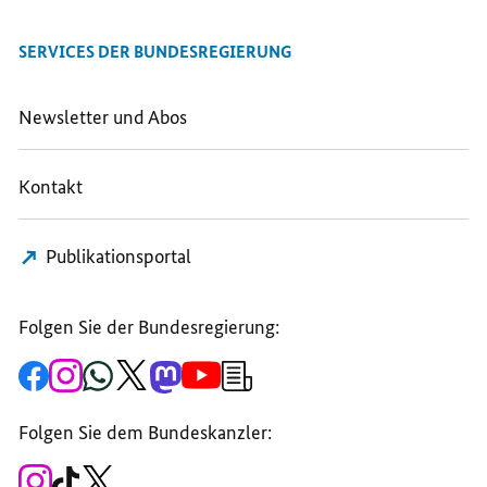
SERVICES DER BUNDESREGIERUNG
Newsletter und Abos
Kontakt
Publikationsportal
Folgen Sie der Bundesregierung:
Zur
Zum
Zum
Zum
Zum
Zum
Newsletter-
Facebook-
Instagram-
WhatsApp-
X-
Mastodon-
YouTube-
Anmeldung
Seite
Account
Kanal
Kanal
Kanal
Kanal
der
der
der
der
des
der
der
Bundesregierung
Folgen Sie dem Bundeskanzler:
Bundesregierung
Bundesregierung
Bundesregierung
Regierungssprechers
Bundesregierung
Bundesregierung
Zum
Zum
Zum