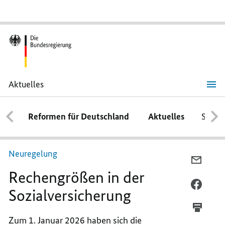
Aktuelles
Rechengrößen
in
der
Reformen für Deutschland
Aktuelles
Schwe
Sozialversicherung
Neuregelung
PER
Rechengrößen in der
E-
MAIL
PER
Sozialversicherung
TEILEN
FACEB
RECHEN
TEILEN
Zum 1. Januar 2026 haben sich die
N D
RECHEN