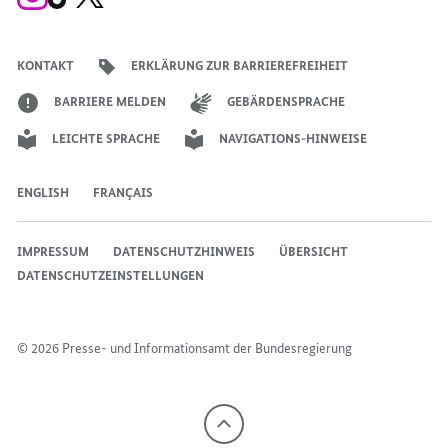
Instagram-
TikTok-
X-
Account
Kanal
Kanal
des
des
des
Bundeskanzlers
Bundeskanzlers
Bundeskanzlers
KONTAKT
ERKLÄRUNG ZUR BARRIEREFREIHEIT
BARRIERE MELDEN
GEBÄRDENSPRACHE
LEICHTE SPRACHE
NAVIGATIONS-HINWEISE
ENGLISH
FRANÇAIS
IMPRESSUM
DATENSCHUTZHINWEIS
ÜBERSICHT
DATENSCHUTZEINSTELLUNGEN
© 2026 Presse- und Informationsamt der Bundesregierung
Nach
oben