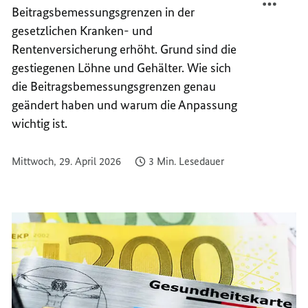
Beitragsbemessungsgrenzen in der
ER S
N D
OZIAL
ER S
gesetzlichen Kranken- und
OZIAL
Rentenversicherung erhöht. Grund sind die
gestiegenen Löhne und Gehälter.
Wie sich
die
Beitragsbemessungsgrenzen
genau
geändert haben und warum die Anpassung
wichtig ist.
Mittwoch, 29. April 2026
3 Min. Lesedauer