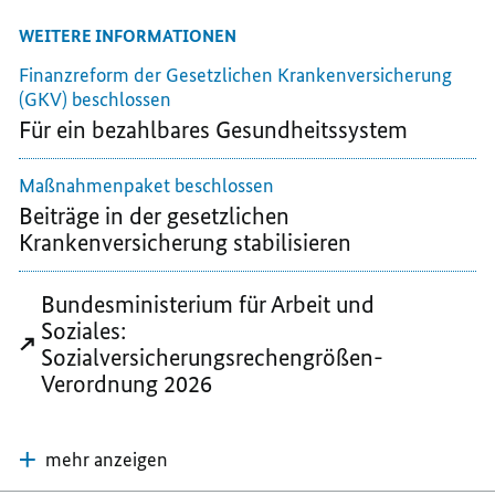
MAIL
TEILEN,
TEILEN,
WEITERE INFORMATIONEN
TEILEN,
RECHENGRÖSSEN I
RECHENGRÖSSEN I
RECHENGRÖSSEN I
N D
N D
Finanzreform der Gesetzlichen Krankenversicherung
N D
ER S
ER S
(GKV) beschlossen
ER S
OZIALVERSICHERUNG
OZIALVERSICHER
Für ein bezahlbares Gesundheitssystem
OZIALVERSICHERUNG
Maßnahmenpaket beschlossen
Beiträge in der gesetzlichen
Krankenversicherung stabilisieren
Bundesministerium für Arbeit und
Soziales:
Sozialversicherungsrechengrößen-
Verordnung 2026
mehr anzeigen