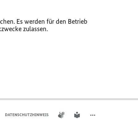
chen. Es werden für den Betrieb
ikzwecke zulassen.
GEBÄRDENSPRACHE
LEICHTE SPRACHE
DATENSCHUTZHINWEIS
WEITERE ELEMENTE DER 