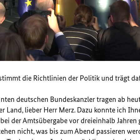
 Kollegen, meine Damen und Herren, herzlich 
alle, für die das zutrifft, auch: Herzlich wil
er Arbeitsplatz ein ganz besonderer ist, muss 
eibt die Funktion des Bundeskanzlers in der
 so:
timmt die Richtlinien der Politik und trägt da
hnten deutschen Bundeskanzler tragen ab heut
 Land, lieber Herr Merz. Dazu konnte ich Ihne
bei der Amtsübergabe vor dreieinhalb Jahren 
hen nicht, was bis zum Abend passieren werde