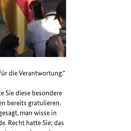
willkommen im
lkommen an Ihrem neuen
ich Ihnen nicht sagen.
 ihm eigenen
für die Verantwortung.“
e Sie diese besondere
n bereits gratulieren.
gesagt, man wisse in
. Recht hatte Sie; das