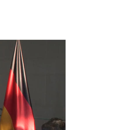
Frei, lieber Wolfgang,
ieber Herr Stützle,