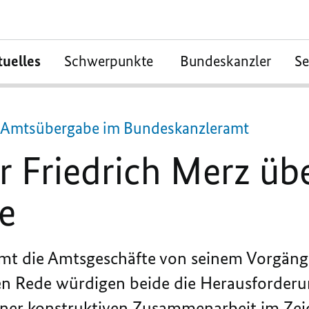
tuelles
Schwerpunkte
Bundeskanzler
S
er Amtsübergabe im Bundeskanzleramt
r Friedrich Merz ü
te
mt die Amtsgeschäfte von seinem Vorgäng
den Rede würdigen beide die Herausforder
iner konstruktiven Zusammenarbeit im Zei