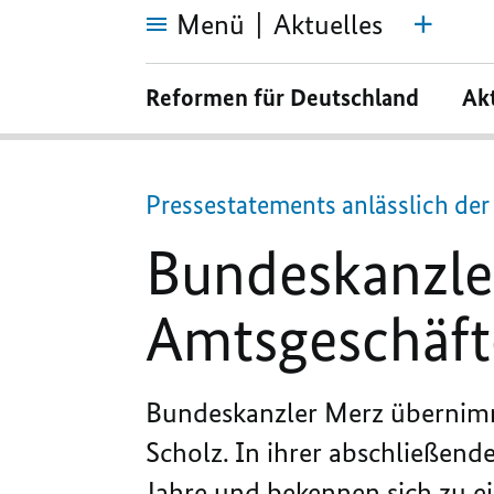
Menü
Aktuelles
Bundeskanzler
Friedrich
Reformen für Deutschland
Ak
Merz
übernimmt
Amtsgeschäfte
Pressestatements anlässlich d
Bundeskanzle
Amtsgeschäf
Bundeskanzler Merz übernim
Scholz. In ihrer abschließen
Jahre und bekennen sich zu e