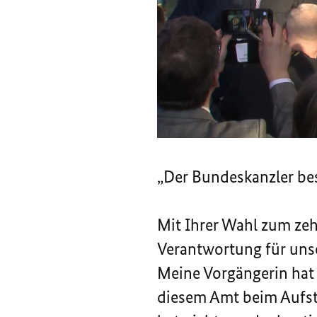
liebe Kolleginnen und
Bundeskanzleramt! Für 
Arbeitsplatz! Dass dies
Das Grundgesetz beschr
schnörkellosen Klarheit
„Der Bundeskanzler bes
Mit Ihrer Wahl zum ze
Verantwortung für unser
Meine Vorgängerin hat 
diesem Amt beim Aufste