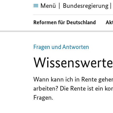
Menü
Bundesregierung | 
Wissenswertes
zum
Reformen für Deutschland
Ak
Thema
Rente
Fragen und Antworten
Wissenswerte
Wann kann ich in Rente gehen
arbeiten? Die Rente ist ein k
Fragen.