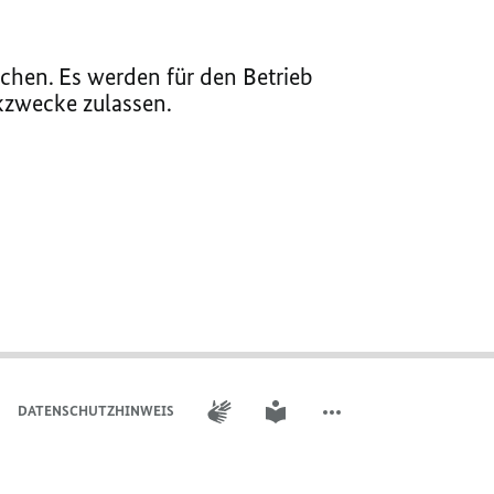
chen. Es werden für den Betrieb
ikzwecke zulassen.
GEBÄRDENSPRACHE
LEICHTE SPRACHE
DATENSCHUTZHINWEIS
WEITERE ELEMENTE DER 