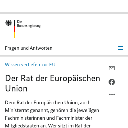
Fragen und Antworten
Der
Rat
der
Wissen vertiefen zur
EU
Europäischen
PER
Union
Der Rat der Europäischen
E-
MAIL
PER
Union
TEILEN
FACEB
DER
TEILEN
Dem Rat der Europäischen Union, auch
RAT
DER
Ministerrat genannt, gehören die jeweiligen
DER
RAT
EUROP
DER
Fachministerinnen und Fachminister der
UNION
EUROP
Mitgliedstaaten an. Wer sitzt im Rat der