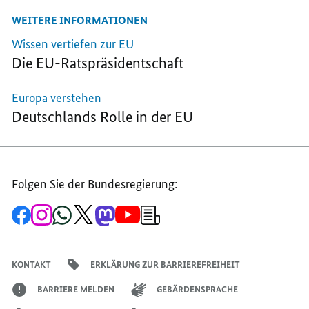
MAIL
TEILEN,
TEILEN,
WEITERE INFORMATIONEN
TEILEN,
DER
DER
DER
RAT
RAT
Wissen vertiefen zur EU
RAT
DER
DER
Die EU-Ratspräsidentschaft
DER
EUROPÄISCHEN
EUROPÄISCHE
EUROPÄISCHEN
UNION
UNION
Europa verstehen
UNION
Deutschlands Rolle in der EU
Folgen Sie der Bundesregierung:
Zur
Zum
Zum
Zum
Zum
Zum
Newsletter-
Facebook-
Instagram-
WhatsApp-
X-
Mastodon-
YouTube-
Anmeldung
Seite
Account
Kanal
Kanal
Kanal
Kanal
der
der
der
der
des
der
der
Bundesregierung
Bundesregierung
Bundesregierung
Bundesregierung
Regierungssprechers
Bundesregierung
Bundesregierung
KONTAKT
ERKLÄRUNG ZUR BARRIEREFREIHEIT
BARRIERE MELDEN
GEBÄRDENSPRACHE