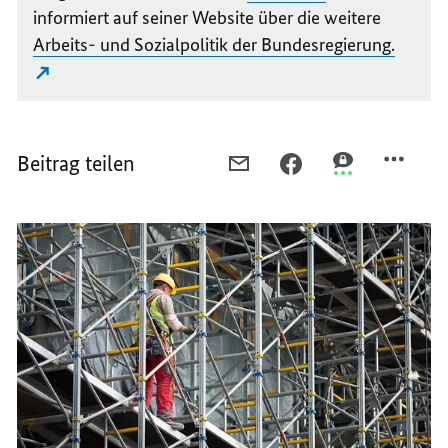
informiert auf seiner Website über die weitere
Arbeits- und Sozialpolitik der Bundesregierung.
Beitrag teilen
PER
PER
PER
E-
FACEBOOK
THREEMA
MAIL
TEILEN,
TEILEN,
TEILEN,
MAXIMALE
MAXIMALE
MAXIMALE
BEZUGSDAUER
BEZUGSDAUER
BEZUGSDAUER
GILT
GILT
GILT
WEITER
WEITER
WEITER