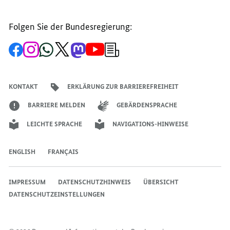
Folgen Sie der Bundesregierung:
Zur
Zum
Zum
Zum
Zum
Zum
Newsletter-
Facebook-
Instagram-
WhatsApp-
X-
Mastodon-
YouTube-
Anmeldung
Seite
Account
Kanal
Kanal
Kanal
Kanal
der
der
der
der
des
der
der
Bundesregierung
Bundesregierung
Bundesregierung
Bundesregierung
Regierungssprechers
Bundesregierung
Bundesregierung
KONTAKT
ERKLÄRUNG ZUR BARRIEREFREIHEIT
BARRIERE MELDEN
GEBÄRDENSPRACHE
LEICHTE SPRACHE
NAVIGATIONS-HINWEISE
ENGLISH
FRANÇAIS
IMPRESSUM
DATENSCHUTZHINWEIS
ÜBERSICHT
DATENSCHUTZEINSTELLUNGEN