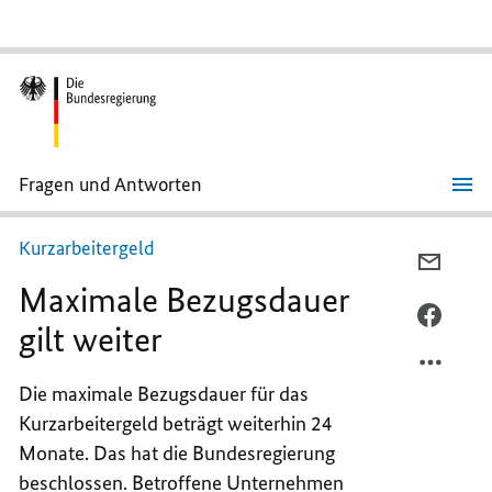
Fragen und Antworten
Maximale
Bezugsdauer
gilt
Kurzarbeitergeld
weiter
PER
Maximale Bezugsdauer
E-
MAIL
PER
gilt weiter
TEILEN
FACEB
MAXIM
TEILEN
Die maximale Bezugsdauer für das
BEZUG
MAXIM
Kurzarbeitergeld beträgt weiterhin 24
GILT
BEZUG
WEITE
GILT
Monate. Das hat die Bundesregierung
WEITE
beschlossen. Betroffene Unternehmen