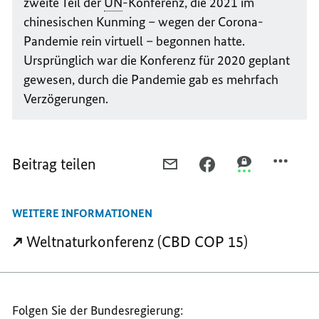
zweite Teil der
UN
-Konferenz, die 2021 im
chinesischen Kunming – wegen der Corona-
Pandemie rein virtuell – begonnen hatte.
Ursprünglich war die Konferenz für 2020 geplant
gewesen, durch die Pandemie gab es mehrfach
Verzögerungen.
Beitrag teilen
PER
PER
PER
E-
FACEBOOK
THREEMA
MAIL
TEILEN,
TEILEN,
WEITERE INFORMATIONEN
TEILEN,
VERBINDLICHE
VERBINDLICHE
VERBINDLICHE
ZIELE
ZIELE
Weltnaturkonferenz (CBD COP 15)
ZIELE
FÜR
FÜR
FÜR
DEN
DEN
DEN
NATURSCHUTZ
NATURSCHUTZ
NATURSCHUTZ
Folgen Sie der Bundesregierung: