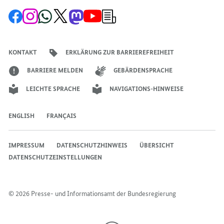
Zur
Zum
Zum
Zum
Zum
Zum
Newsletter-
Facebook-
Instagram-
WhatsApp-
X-
Mastodon-
YouTube-
Anmeldung
Seite
Account
Kanal
Kanal
Kanal
Kanal
der
der
der
der
des
der
der
Bundesregierung
Bundesregierung
Bundesregierung
Bundesregierung
Regierungssprechers
Bundesregierung
Bundesregierung
KONTAKT
ERKLÄRUNG ZUR BARRIEREFREIHEIT
BARRIERE MELDEN
GEBÄRDENSPRACHE
LEICHTE SPRACHE
NAVIGATIONS-HINWEISE
ENGLISH
FRANÇAIS
IMPRESSUM
DATENSCHUTZHINWEIS
ÜBERSICHT
DATENSCHUTZEINSTELLUNGEN
© 2026 Presse- und Informationsamt der Bundesregierung