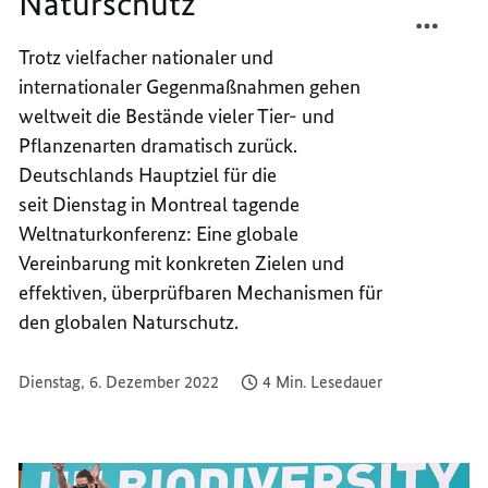
Naturschutz
TEILEN
FACEB
VERBI
TEILEN
Trotz vielfacher nationaler und
ZIELE
VERBI
internationaler Gegenmaßnahmen gehen
FÜR
ZIELE
DEN
FÜR
weltweit die Bestände vieler Tier- und
NATUR
DEN
Pflanzenarten dramatisch zurück.
NATUR
Deutschlands Hauptziel für die
seit Dienstag in Montreal tagende
Weltnaturkonferenz: Eine globale
Vereinbarung mit konkreten Zielen und
effektiven, überprüfbaren Mechanismen für
den globalen Naturschutz.
Dienstag, 6. Dezember 2022
4 Min. Lesedauer