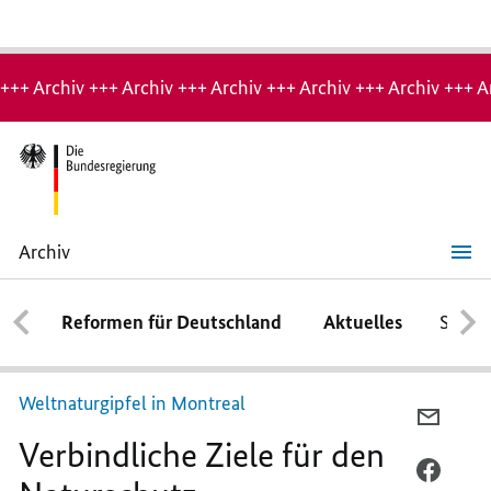
Hinweis:
Archiv-
+++ Archiv +++ Archiv +++ Archiv +++ Archiv +++ Archiv +++ A
Seite
Archiv
Verbindliche
Ziele
für
Reformen für Deutschland
Aktuelles
Schwe
den
Naturschutz
Weltnaturgipfel in Montreal
PER
Verbindliche Ziele für den
E-
MAIL
PER