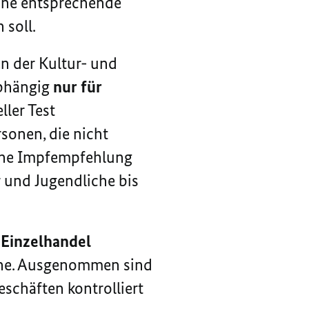
eine entsprechende
soll.
n der Kultur- und
abhängig
nur für
ller Test
sonen, die nicht
eine Impfempfehlung
 und Jugendliche bis
n
Einzelhandel
ene. Ausgenommen sind
schäften kontrolliert