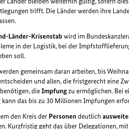
r Länder bleiben weiterhin gültig, sofern die
legungen trifft. Die Länder werden ihre Lan
assen.
nd-Länder-Krisenstab
wird im Bundeskanzlera
bleme in der Logistik, bei der Impfstofflieferu
ben soll.
erden gemeinsam daran arbeiten, bis Weihnach
ntscheiden und allen, die fristgerecht eine Zw
benötigen, die
Impfung
zu ermöglichen. Bei 
 kann das bis zu 30 Millionen Impfungen erfo
em den Kreis der
Personen
deutlich
ausweite
n. Kurzfristig geht das über Delegationen, mi