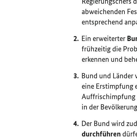
Regierungschefs de
abweichenden Fest
entsprechend anp
Ein erweiterter
Bu
frühzeitig die Pro
erkennen und behe
Bund und Länder w
eine Erstimpfung e
Auffrischimpfung 
in der Bevölkerung
Der Bund wird zud
durchführen
dürfe