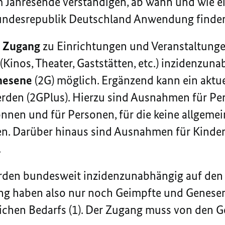
m Jahresende verständigen, ab wann und wie 
undesrepublik Deutschland Anwendung finden 
r
Zugang
zu Einrichtungen und Veranstaltunge
 (Kinos, Theater, Gaststätten, etc.) inzidenzun
nesene
(2G) möglich. Ergänzend kann ein aktue
rden (2GPlus). Hierzu sind Ausnahmen für Per
nnen und für Personen, für die keine allgem
hen. Darüber hinaus sind Ausnahmen für Kinder
.
den bundesweit inzidenzunabhängig auf de
ang haben also nur noch Geimpfte und Genes
ichen Bedarfs (1). Der Zugang muss von den Ge