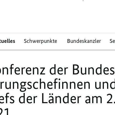
tuelles
Schwerpunkte
Bundeskanzler
S
nferenz der Bundes
erungschefinnen un
fs der Länder am 2
21