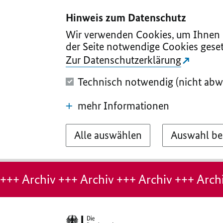
I
II
III
IV
V
Hinweis zum Datenschutz
Wir verwenden Cookies, um Ihnen d
der Seite notwendige Cookies geset
Zur Datenschutzerklärung
Technisch notwendig (nicht abw
mehr Informationen
Alle auswählen
Auswahl be
Hinweis:
Archiv-
+++ Archiv +++ Archiv +++ Archiv +++ Archi
Seite