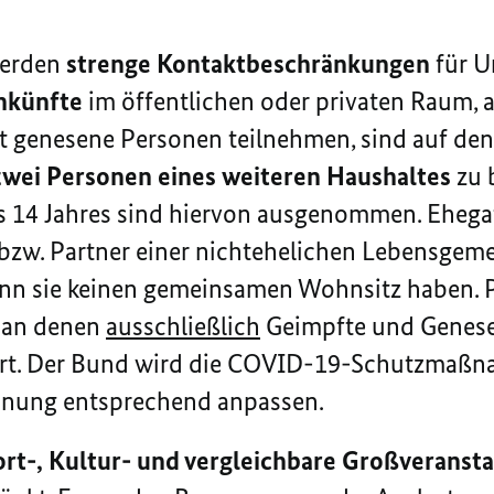
werden
strenge Kontaktbeschränkungen
für U
nkünfte
im öffentlichen oder privaten Raum, 
t genesene Personen teilnehmen, sind auf de
zwei Personen eines weiteren Haushaltes
zu 
s 14 Jahres sind hiervon ausgenommen. Ehega
bzw. Partner einer nichtehelichen Lebensgemei
nn sie keinen gemeinsamen Wohnsitz haben. P
 an denen
ausschließlich
Geimpfte und Genese
hrt. Der Bund wird die COVID-19-Schutzmaß
ung entsprechend anpassen.
rt-, Kultur- und vergleichbare Großveranst