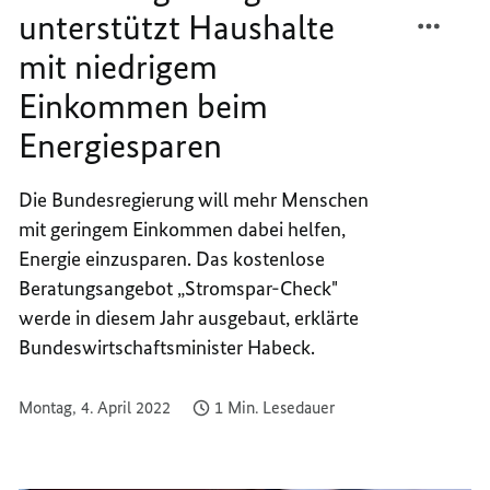
TEILEN
FACEB
unterstützt Haushalte
BUNDE
TEILEN
mit niedrigem
UNTER
BUNDE
HAUSH
UNTER
Einkommen beim
MIT
HAUSH
Energiesparen
NIEDR
MIT
EINK
NIEDR
BEIM
EINK
Die Bundesregierung will mehr Menschen
ENERG
BEIM
mit geringem Einkommen dabei helfen,
ENERG
Energie einzusparen. Das kostenlose
Beratungsangebot „Stromspar-Check"
werde in diesem Jahr ausgebaut, erklärte
Bundeswirtschaftsminister Habeck.
Montag, 4. April 2022
1 Min. Lesedauer