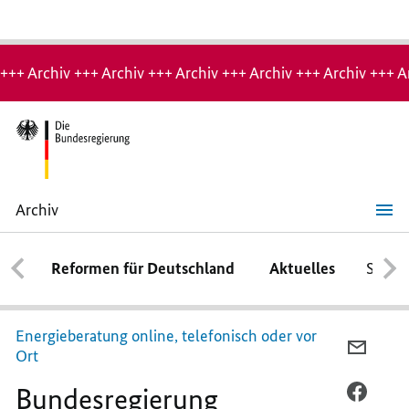
Hinweis:
Archiv-
+++ Archiv +++ Archiv +++ Archiv +++ Archiv +++ Archiv +++ A
Seite
Archiv
Bundesregierung
unterstützt
Haushalte
Reformen für Deutschland
Aktuelles
Schwe
mit
niedrigem
Einkommen
beim
Energiesparen
Energieberatung online, telefonisch oder vor
PER
Ort
E-
Bundesregierung
MAIL
PER