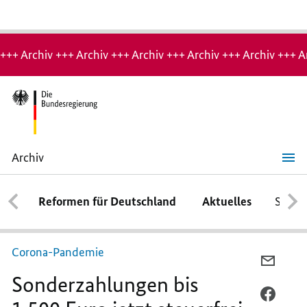
Hinweis:
Archiv-
+++ Archiv +++ Archiv +++ Archiv +++ Archiv +++ Archiv +++ A
Seite
Archiv
Sonderzahlungen
bis
1.500
Reformen für Deutschland
Aktuelles
Schwe
Euro
jetzt
steuerfrei
Corona-Pandemie
PER
Sonderzahlungen bis
E-
MAIL
PER