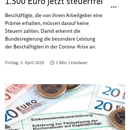
1.500 Euro jetzt steuerfrei
TEILEN
FACEB
SONDE
TEILEN
Beschäftigte, die von ihrem Arbeitgeber eine
BIS
SONDE
Prämie erhalten, müssen darauf keine
1.500
BIS
EURO
1.500
Steuern zahlen. Damit erkennt die
JETZT
EURO
Bundesregierung die besondere Leistung
STEUE
JETZT
der Beschäftigten in der Corona-Krise an.
STEUE
Freitag, 3. April 2020
1 Min. Lesedauer