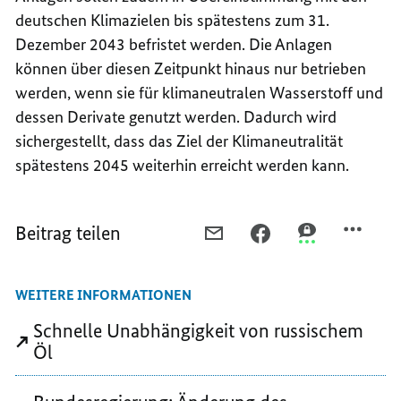
deutschen Klimazielen bis spätestens zum 31.
Dezember 2043 befristet werden. Die Anlagen
können über diesen Zeitpunkt hinaus nur betrieben
werden, wenn sie für klimaneutralen Wasserstoff und
dessen Derivate genutzt werden. Dadurch wird
sichergestellt, dass das Ziel der Klimaneutralität
spätestens 2045 weiterhin erreicht werden kann.
Beitrag teilen
PER
PER
PER
E-
FACEBOOK
THREEMA
MAIL
TEILEN,
TEILEN,
WEITERE INFORMATIONEN
TEILEN,
FLÜSSIGGAS-
FLÜSSIGGAS-
FLÜSSIGGAS-
ANBINDUNGEN
ANBINDUNGEN
Schnelle Unabhängigkeit von russischem
ANBINDUNGEN
SCHNELLER
SCHNELLER
Öl
SCHNELLER
BAUEN
BAUEN
BAUEN