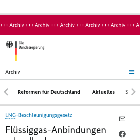
Hinweis:
Archiv-
+++ Archiv +++ Archiv +++ Archiv +++ Archiv +++ Archiv +++ A
Seite
Archiv
Flüssiggas-
Anbindungen
schneller
Reformen für Deutschland
Aktuelles
Schwe
bauen
LNG
-Beschleunigungsgesetz
PER
Flüssiggas-Anbindungen
E-
MAIL
PER