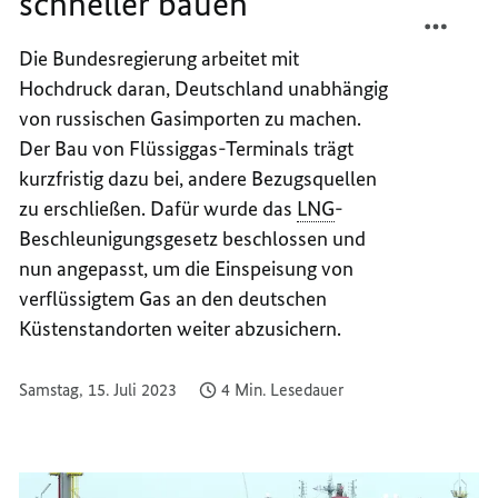
schneller bauen
TEILEN
FACEB
FLÜSS
TEILEN
Die Bundesregierung arbeitet mit
ANBIN
FLÜSS
Hochdruck daran, Deutschland unabhängig
SCHNE
ANBIN
BAUEN
SCHNE
von russischen Gasimporten zu machen.
BAUEN
Der Bau von Flüssiggas-Terminals trägt
kurzfristig dazu bei, andere Bezugsquellen
zu erschließen. Dafür wurde das
LNG
-
Beschleunigungsgesetz beschlossen und
nun angepasst, um die Einspeisung von
verflüssigtem Gas an den deutschen
Küstenstandorten weiter abzusichern.
Samstag, 15. Juli 2023
4 Min. Lesedauer