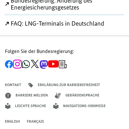
Bundesregierung: Änderung des
Energiesicherungsgesetzes
FAQ: LNG-Terminals in Deutschland
Folgen Sie der Bundesregierung:
Zur
Zum
Zum
Zum
Zum
Zum
Newsletter-
Facebook-
Instagram-
WhatsApp-
X-
Mastodon-
YouTube-
Anmeldung
Seite
Account
Kanal
Kanal
Kanal
Kanal
der
der
der
der
des
der
der
Bundesregierung
Bundesregierung
Bundesregierung
Bundesregierung
Regierungssprechers
Bundesregierung
Bundesregierung
KONTAKT
ERKLÄRUNG ZUR BARRIEREFREIHEIT
BARRIERE MELDEN
GEBÄRDENSPRACHE
LEICHTE SPRACHE
NAVIGATIONS-HINWEISE
ENGLISH
FRANÇAIS