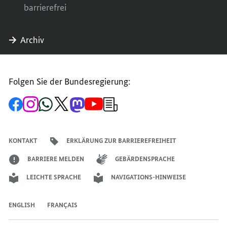
barrierefrei
Archiv
Folgen Sie der Bundesregierung:
Zur
Zum
Zum
Zum
Zum
Zum
Newsletter-
Facebook-
Instagram-
WhatsApp-
X-
Mastodon-
YouTube-
Anmeldung
Seite
Account
Kanal
Kanal
Kanal
Kanal
der
der
der
der
des
der
der
Bundesregierung
Bundesregierung
Bundesregierung
Bundesregierung
Regierungssprechers
Bundesregierung
Bundesregierung
KONTAKT
ERKLÄRUNG ZUR BARRIEREFREIHEIT
BARRIERE MELDEN
GEBÄRDENSPRACHE
LEICHTE SPRACHE
NAVIGATIONS-HINWEISE
ENGLISH
FRANÇAIS