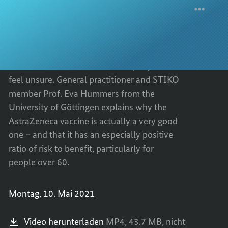
the
AstraZeneca
HOW
TEILEN
vaccine?
The recommendations by the Standing
SAFE
HOW
AND
SAFE
Committee on Vaccination (STIKO) for the
EFFEC
AND
AstraZeneca vaccine have been amended
IS
EFFEC
twice – which has caused some people to
THE
IS
feel unsure. General practitioner and STIKO
ASTRA
THE
member Prof. Eva Hummers from the
VACCI
ASTRA
University of Göttingen explains why the
VACCI
AstraZeneca vaccine is actually a very good
one – and that it has an especially positive
ratio of risk to benefit, particularly for
people over 60.
Montag, 10. Mai 2021
Video herunterladen
MP4,
43.7 MB,
nicht