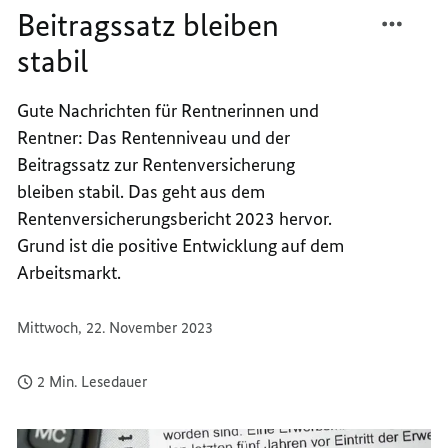
TEILEN
FACEB
Beitragssatz bleiben
RENTE
TEILEN
stabil
UND
RENTE
BEITR
UND
BLEIB
BEITR
Gute Nachrichten für Rentnerinnen und
STABIL
BLEIB
Rentner: Das Rentenniveau und der
STABIL
Beitragssatz zur Rentenversicherung
bleiben stabil. Das geht aus dem
Rentenversicherungsbericht 2023 hervor.
Grund ist die positive Entwicklung auf dem
Arbeitsmarkt.
Mittwoch, 22. November 2023
2 Min. Lesedauer