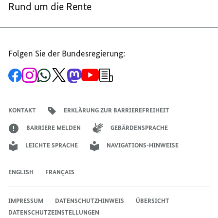
Rund um die Rente
Folgen Sie der Bundesregierung:
Zur
Zum
Zum
Zum
Zum
Zum
Newsletter-
Facebook-
Instagram-
WhatsApp-
X-
Mastodon-
YouTube-
Anmeldung
Seite
Account
Kanal
Kanal
Kanal
Kanal
der
der
der
der
des
der
der
Bundesregierung
Bundesregierung
Bundesregierung
Bundesregierung
Regierungssprechers
Bundesregierung
Bundesregierung
KONTAKT
ERKLÄRUNG ZUR BARRIEREFREIHEIT
BARRIERE MELDEN
GEBÄRDENSPRACHE
LEICHTE SPRACHE
NAVIGATIONS-HINWEISE
ENGLISH
FRANÇAIS
IMPRESSUM
DATENSCHUTZHINWEIS
ÜBERSICHT
DATENSCHUTZEINSTELLUNGEN