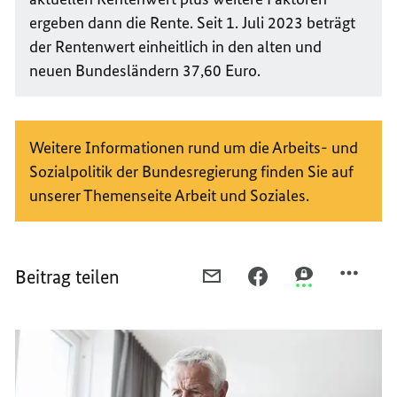
ergeben dann die Rente. Seit 1. Juli 2023 beträgt
der Rentenwert einheitlich in den alten und
neuen Bundesländern 37,60 Euro.
Weitere Informationen rund um die Arbeits- und
Sozialpolitik der Bundesregierung finden Sie auf
unserer Themenseite Arbeit und Soziales.
Beitrag teilen
PER
PER
PER
E-
FACEBOOK
THREEMA
MAIL
TEILEN,
TEILEN,
TEILEN,
RENTENNIVEAU
RENTENNIVEA
RENTENNIVEAU
UND
UND
UND
BEITRAGSSATZ
BEITRAGSSATZ