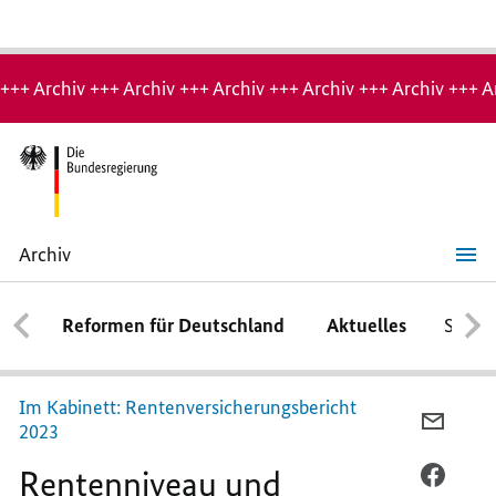
Hinweis:
Archiv-
+++ Archiv +++ Archiv +++ Archiv +++ Archiv +++ Archiv +++ A
Seite
Archiv
Rentenniveau
und
Beitragssatz
Reformen für Deutschland
Aktuelles
Schwe
bleiben
stabil
Im Kabinett: Rentenversicherungsbericht
PER
2023
E-
Rentenniveau und
MAIL
PER