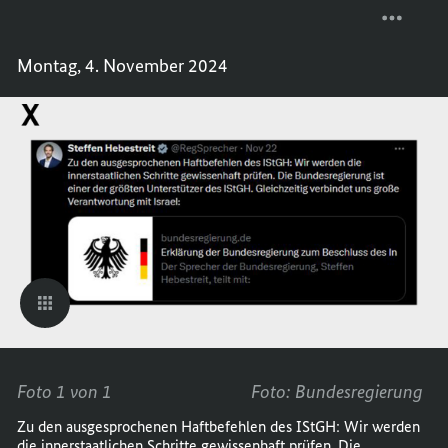
POSTS
TEILEN
DES
POSTS
Montag, 4. November 2024
REGIE
DES
VOM
REGIE
18.11.
VOM
BIS
18.11.
24.11.
BIS
24.11.
Foto 1 von 1
Foto: Bundesregierung
Zu den ausgesprochenen Haftbefehlen des IStGH: Wir werden
die innerstaatlichen Schritte gewissenhaft prüfen. Die