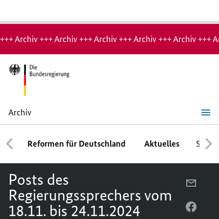
Hinweis:
Archiv-
+++ Archiv +++ Archiv +++ Archiv +++ Archiv +++ Archiv +++ A
Seite
Archiv
Posts
des
Regierungssprechers
Reformen für Deutschland
Aktuelles
Schwe
vom
18.11.
bis
24.11.2024
Posts des
PER
Regierungssprechers vom
E-
18.11. bis 24.11.2024
MAIL
PER
TEILEN
FACEB