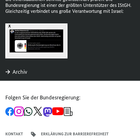
Bundesregierung ist einer der größten Unterstützer des IStGH.
Gleichzeitig verbindet uns große Verantwortung mit Israel:
öffnet
Bild
im
Karussell
Archiv
Folgen Sie der Bundesregierung:
Zur
Zum
Zum
Zum
Zum
Zum
Newsletter-
Facebook-
Instagram-
WhatsApp-
X-
Mastodon-
YouTube-
Anmeldung
Seite
Account
Kanal
Kanal
Kanal
Kanal
der
der
der
der
des
der
der
Bundesregierung
Bundesregierung
Bundesregierung
Bundesregierung
Regierungssprechers
Bundesregierung
Bundesregierung
KONTAKT
ERKLÄRUNG ZUR BARRIEREFREIHEIT