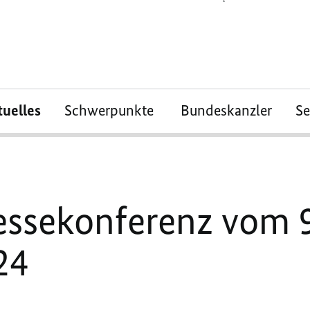
tuelles
Schwerpunkte
Bundeskanzler
S
essekonferenz vom 9
24