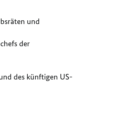
2024
DEZEMBER
2024
ebsräten und
chefs der
 und des künftigen US-