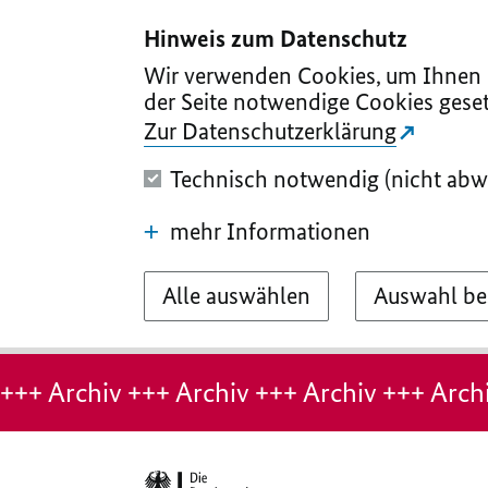
I
II
III
IV
V
Hinweis zum Datenschutz
Wir verwenden Cookies, um Ihnen d
der Seite notwendige Cookies geset
Zur Datenschutzerklärung
Technisch notwendig (nicht abw
mehr Informationen
Alle auswählen
Auswahl be
Hinweis:
Archiv-
+++ Archiv +++ Archiv +++ Archiv +++ Archi
Seite