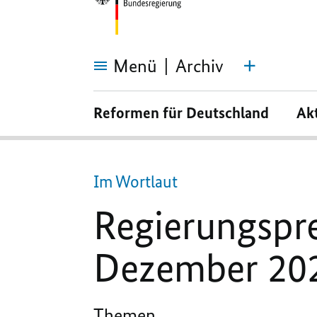
Menü
Archiv
Regierungspressekonferenz
vom
Reformen für Deutschland
Ak
9.
Dezember
2024
Im Wortlaut
Regierungspr
Dezember 20
Themen