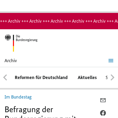
Hinweis:
Archiv-
+++ Archiv +++ Archiv +++ Archiv +++ Archiv +++ Archiv +++ A
Seite
Archiv
Befragung
der
Bundesregierung
Reformen für Deutschland
Aktuelles
Schwe
mit
Bundeskanzlerin
Merkel
Im Bundestag
PER
Befragung der
E-
MAIL
PER