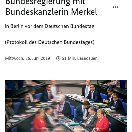
Bundesregierung mit
TEILEN
FACEB
Bundeskanzlerin Merkel
BEFRA
TEILEN
DER
BEFRA
BUNDE
DER
in Berlin vor dem Deutschen Bundestag
MIT
BUNDE
BUNDE
MIT
(Protokoll des Deutschen Bundestages)
MERKE
BUNDE
MERKE
Mittwoch, 26. Juni 2019
51 Min. Lesedauer