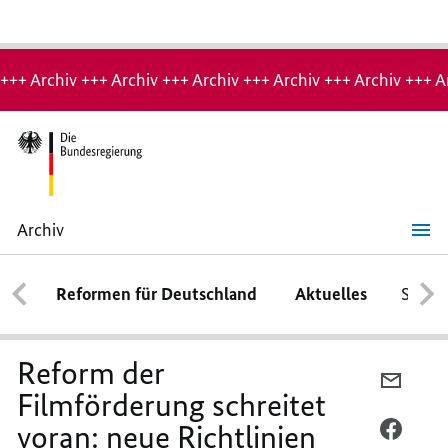
Hinweis:
Archiv-
+++ Archiv +++ Archiv +++ Archiv +++ Archiv +++ Archiv +++ A
Seite
Archiv
Reform
der
Filmförderung
Reformen für Deutschland
Aktuelles
Schwe
schreitet
voran:
neue
Richtlinien
für
Reform der
kulturelle
PER
Filmförderung,
Filmförderung schreitet
E-
DFFF
und
voran: neue Richtlinien
MAIL
PER