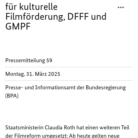
GMPF
TEILEN
FACEB
für kulturelle
REFOR
TEILEN
Filmförderung, DFFF und
DER
REFOR
GMPF
FILMF
DER
SCHRE
FILMF
VORAN
SCHRE
NEUE
VORAN
RICHT
NEUE
Pressemitteilung 59
FÜR
RICHT
KULTU
FÜR
Montag, 31. März 2025
FILMF
KULTU
DFFF
FILMF
Presse- und Informationsamt der Bundesregierung
UND
DFFF
(BPA)
GMPF
UND
GMPF
Staatsministerin Claudia Roth hat einen weiteren Teil
der Filmreform umgesetzt: Ab heute gelten neue