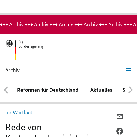
Hinweis:
Archiv-
+++ Archiv +++ Archiv +++ Archiv +++ Archiv +++ Archiv +++ A
Seite
Archiv
Rede
von
Kulturstaatsministerin
Reformen für Deutschland
Aktuelles
Schwe
Monika
Grütters
bei
der
Klassik
Im Wortlaut
Stiftung
PER
Weimar
Rede von
E-
MAIL
PER