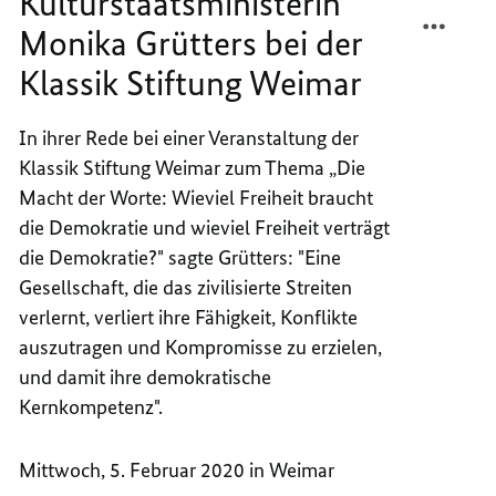
Kulturstaatsministerin
TEILEN
FACEB
Monika Grütters bei der
REDE
TEILEN
VON
REDE
Klassik Stiftung Weimar
KULTU
VON
MONIK
KULTU
In ihrer Rede bei einer Veranstaltung der
GRÜTT
MONIK
Klassik Stiftung Weimar zum Thema „Die
BEI
GRÜTT
DER
BEI
Macht der Worte: Wieviel Freiheit braucht
KLASS
DER
die Demokratie und wieviel Freiheit verträgt
STIFT
KLASS
die Demokratie?" sagte Grütters: "Eine
WEIM
STIFT
Gesellschaft, die das zivilisierte Streiten
WEIM
verlernt, verliert ihre Fähigkeit, Konflikte
auszutragen und Kompromisse zu erzielen,
und damit ihre demokratische
Kernkompetenz".
Mittwoch, 5. Februar 2020 in Weimar